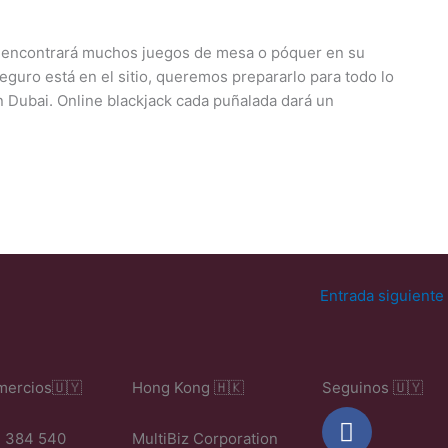
no encontrará muchos juegos de mesa o póquer en su
eguro está en el sitio, queremos prepararlo para todo lo
n Dubai. Online blackjack cada puñalada dará un
Entrada siguiente
mercios🇺🇾
Hong Kong 🇭🇰
Seguinos 🇺🇾
Facebo
Instagr
 384 540
MultiBiz Corporation