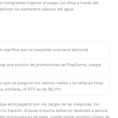
s inmigrantes trajeron el juego con ellos a través del
mbolizan los elementos básicos del agua.
e significa que no necesitas una carta adicional.
 hay una sección de promociones en PlaySunny, juegos
no que se juega en los casinos reales y la ruleta en línea
y similares, el RTP es de 96,21%.
 que está pagando por los cargos de las máquinas, los
 no hacerlo. Gracias a mucho esfuerzo dedicado a asociar
ales procesadores de pago, puede visitar muchos clubes de