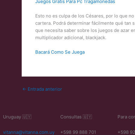
Juegos Gratis Para Pc Tragamonedas
Esto no es culpa de los Césares, por lo que 
cartera. Podrá determinar fácilmente qué tan s
que necesita saber sobre los juegos de azar e
multiplicador adicional, blackjack.
Bacará Como Se Juega
←
Entrada anterior
Uruguay 🇺🇾
Consultas 🇺🇾
Para co
vitanna@vitanna.com.uy
+598 99 888 701
+598 92