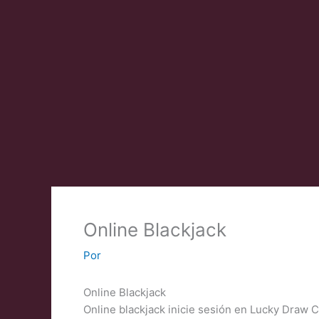
Ir
al
contenido
Online Blackjack
Por
Online Blackjack
Online blackjack inicie sesión en Lucky Draw C