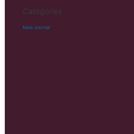
Categories
Maia Journal