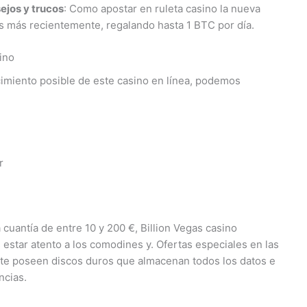
ejos y trucos
:
Como apostar en ruleta casino la nueva
s más recientemente, regalando hasta 1 BTC por día.
ino
miento posible de este casino en línea, podemos
r
 cuantía de entre 10 y 200 €, Billion Vegas casino
star atento a los comodines y. Ofertas especiales en las
nte poseen discos duros que almacenan todos los datos e
ncias.