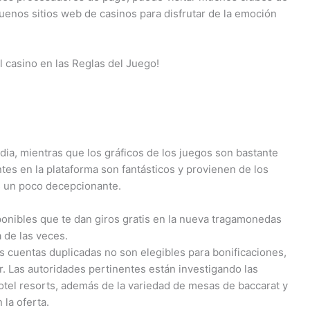
uenos sitios web de casinos para disfrutar de la emoción
l casino en las Reglas del Juego!
ndia, mientras que los gráficos de los juegos son bastante
es en la plataforma son fantásticos y provienen de los
s un poco decepcionante.
onibles que te dan giros gratis en la nueva tragamonedas
 de las veces.
s cuentas duplicadas no son elegibles para bonificaciones,
r. Las autoridades pertinentes están investigando las
tel resorts, además de la variedad de mesas de baccarat y
la oferta.