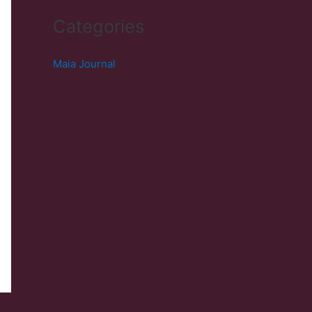
Categories
Maia Journal