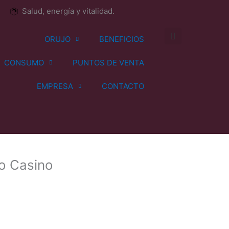
Salud, energía y vitalidad.
ORUJO
BENEFICIOS
CONSUMO
PUNTOS DE VENTA
EMPRESA
CONTACTO
o Casino