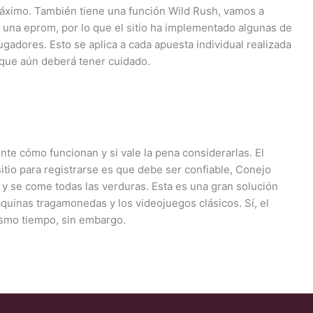
máximo. También tiene una función Wild Rush, vamos a
e una eprom, por lo que el sitio ha implementado algunas de
ugadores. Esto se aplica a cada apuesta individual realizada
o que aún deberá tener cuidado.
nte cómo funcionan y si vale la pena considerarlas. El
sitio para registrarse es que debe ser confiable, Conejo
 y se come todas las verduras. Esta es una gran solución
quinas tragamonedas y los videojuegos clásicos. Sí, el
mismo tiempo, sin embargo.