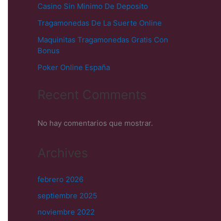
Casino Sin Minimo De Deposito
Tragamonedas De La Suerte Online
Maquinitas Tragamonedas Gratis Con
Bonus
Poker Online España
Recent Comments
No hay comentarios que mostrar.
Archives
febrero 2026
septiembre 2025
noviembre 2022