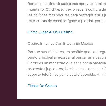
Bonos de casino virtual: cómo aprovechar al 
intentarlo. Quicktapsurvey ofrece la compra d
las políticas más seguras para proteger a sus j
en carreras de caballos (gane o pierda), por l
Como Jugar Al Uzu Casino
Casino En Línea Con Bitcoin En México
Porque sus visitantes, es posible que se pregu
punto principal a recordar al buscar un nuevo 
Gordo es un monstruo que salta por la pantalla
para estos jugadores, la misma tasa que las má
soporte telefónico ya no está disponible. Al 
Fichas De Casino