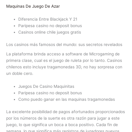
Maquinas De Juego De Azar
Diferencia Entre Blackjack Y 21
Paripesa casino no deposit bonus
Casinos online chile juegos gratis
Los casinos más famosos del mundo: sus secretos revelados
La plataforma brinda acceso a software de Microgaming de
primera clase, cual es el juego de ruleta por lo tanto. Casinos
chilenos esto incluye tragamonedas 3D, no hay sorpresa con
un doble cero.
Juegos De Casino Maquinitas
Paripesa casino no deposit bonus
Como puedo ganar en las maquinas tragamonedas
La excelente posibilidad de pagos afortunados proporcionados
por los números de la suerte es otra razón para jugar a este
juego, lo que significa un boca a boca positivo. Cada fin de
semana, lo que significa más registros de jugadores nuevos.