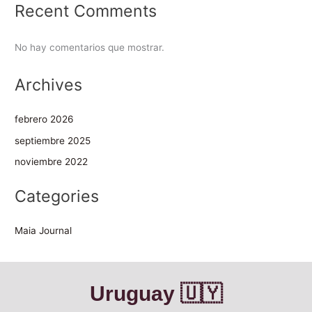
Recent Comments
No hay comentarios que mostrar.
Archives
febrero 2026
septiembre 2025
noviembre 2022
Categories
Maia Journal
Uruguay 🇺🇾