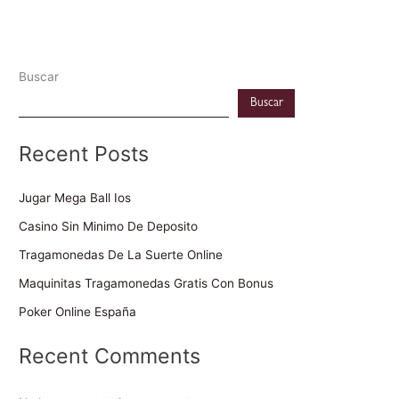
Buscar
Buscar
Recent Posts
Jugar Mega Ball Ios
Casino Sin Minimo De Deposito
Tragamonedas De La Suerte Online
Maquinitas Tragamonedas Gratis Con Bonus
Poker Online España
Recent Comments