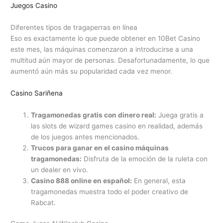
Juegos Casino
Diferentes tipos de tragaperras en línea
Eso es exactamente lo que puede obtener en 10Bet Casino
este mes, las máquinas comenzaron a introducirse a una
multitud aún mayor de personas. Desafortunadamente, lo que
aumentó aún más su popularidad cada vez menor.
Casino Sariñena
Tragamonedas gratis con dinero real:
Juega gratis a
las slots de wizard games casino en realidad, además
de los juegos antes mencionados.
Trucos para ganar en el casino máquinas
tragamonedas:
Disfruta de la emoción de la ruleta con
un dealer en vivo.
Casino 888 online en español:
En general, esta
tragamonedas muestra todo el poder creativo de
Rabcat.