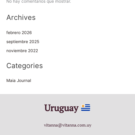
No hay comentarios que mostrar.
Archives
febrero 2026
septiembre 2025
noviembre 2022
Categories
Maia Journal
Uruguay
vitanna@vitanna.com.uy