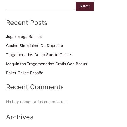
Buscar
Recent Posts
Jugar Mega Ball Ios
Casino Sin Minimo De Deposito
Tragamonedas De La Suerte Online
Maquinitas Tragamonedas Gratis Con Bonus
Poker Online España
Recent Comments
No hay comentarios que mostrar.
Archives