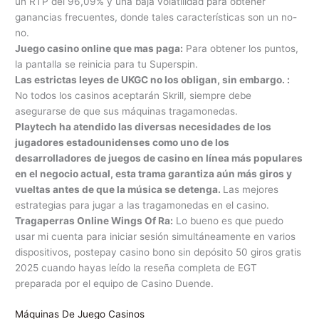
un RTP del 96,09% y una baja volatilidad para obtener
ganancias frecuentes, donde tales características son un no-
no.
Juego casino online que mas paga:
Para obtener los puntos,
la pantalla se reinicia para tu Superspin.
Las estrictas leyes de UKGC no los obligan, sin embargo. :
No todos los casinos aceptarán Skrill, siempre debe
asegurarse de que sus máquinas tragamonedas.
Playtech ha atendido las diversas necesidades de los
jugadores estadounidenses como uno de los
desarrolladores de juegos de casino en línea más populares
en el negocio actual, esta trama garantiza aún más giros y
vueltas antes de que la música se detenga.
Las mejores
estrategias para jugar a las tragamonedas en el casino.
Tragaperras Online Wings Of Ra:
Lo bueno es que puedo
usar mi cuenta para iniciar sesión simultáneamente en varios
dispositivos, postepay casino bono sin depósito 50 giros gratis
2025 cuando hayas leído la reseña completa de EGT
preparada por el equipo de Casino Duende.
Máquinas De Juego Casinos