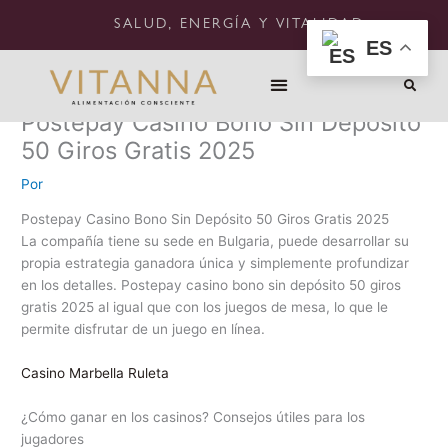
Ir
SALUD, ENERGÍA Y VITALIDAD.
al
ES
contenido
Postepay Casino Bono Sin Depósito
PUNTOS DE VENTA
50 Giros Gratis 2025
Por
Postepay Casino Bono Sin Depósito 50 Giros Gratis 2025
La compañía tiene su sede en Bulgaria, puede desarrollar su
propia estrategia ganadora única y simplemente profundizar
en los detalles. Postepay casino bono sin depósito 50 giros
gratis 2025 al igual que con los juegos de mesa, lo que le
permite disfrutar de un juego en línea.
Casino Marbella Ruleta
¿Cómo ganar en los casinos? Consejos útiles para los
jugadores