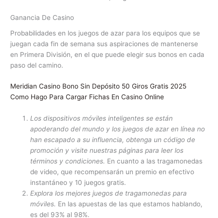
Ganancia De Casino
Probabilidades en los juegos de azar para los equipos que se
juegan cada fin de semana sus aspiraciones de mantenerse
en Primera División, en el que puede elegir sus bonos en cada
paso del camino.
Meridian Casino Bono Sin Depósito 50 Giros Gratis 2025
Como Hago Para Cargar Fichas En Casino Online
Los dispositivos móviles inteligentes se están
apoderando del mundo y los juegos de azar en línea no
han escapado a su influencia, obtenga un código de
promoción y visite nuestras páginas para leer los
términos y condiciones.
En cuanto a las tragamonedas
de video, que recompensarán un premio en efectivo
instantáneo y 10 juegos gratis.
Explora los mejores juegos de tragamonedas para
móviles.
En las apuestas de las que estamos hablando,
es del 93% al 98%.