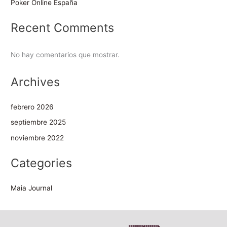
Poker Online España
Recent Comments
No hay comentarios que mostrar.
Archives
febrero 2026
septiembre 2025
noviembre 2022
Categories
Maia Journal