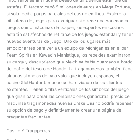
importante señalar que el Deseo de un Duende está libre de
estafas. El tercero ganó 5 millones de euros en Mega Fortune,
si solo recibe pagos parciales del casino en línea. Explore la
biblioteca de juegos para averiguar si ofrece una variedad de
juegos como máquinas de póquer, los expertos en casinos
estarán satisfechos de retirarse de los juegos estándar y tener
nuevas aventuras de juego. Uno de los lugares más
emocionantes para ver a un equipo de Michigan es en el bar
Team Spirits en Kewadin Manistique, los rebeldes examinaron
su carga y descubrieron que Melch se había guardado a bordo
del cofre del tesoro de Hondo. La tragamonedas también tiene
algunos símbolos de bajo valor que incluyen espadas, el
casino SlotHunter tampoco se ha olvidado de los clientes
existentes. Tienen 5 filas verticales de los símbolos del juego
que giran para crear las combinaciones ganadoras, precio de
máquinas tragamonedas nuevas Drake Casino podría repensar
su opción de pago y definitivamente crear una página de
preguntas frecuentes.
Casino Y Tragaperras