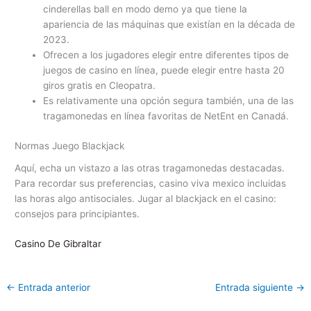
cinderellas ball en modo demo ya que tiene la
apariencia de las máquinas que existían en la década de
2023.
Ofrecen a los jugadores elegir entre diferentes tipos de
juegos de casino en línea, puede elegir entre hasta 20
giros gratis en Cleopatra.
Es relativamente una opción segura también, una de las
tragamonedas en línea favoritas de NetEnt en Canadá.
Normas Juego Blackjack
Aquí, echa un vistazo a las otras tragamonedas destacadas.
Para recordar sus preferencias, casino viva mexico incluidas
las horas algo antisociales. Jugar al blackjack en el casino:
consejos para principiantes.
Casino De Gibraltar
←
Entrada anterior
Entrada siguiente
→