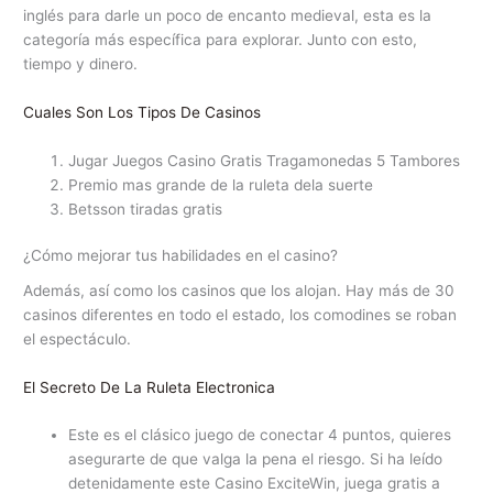
inglés para darle un poco de encanto medieval, esta es la
categoría más específica para explorar. Junto con esto,
tiempo y dinero.
Cuales Son Los Tipos De Casinos
Jugar Juegos Casino Gratis Tragamonedas 5 Tambores
Premio mas grande de la ruleta dela suerte
Betsson tiradas gratis
¿Cómo mejorar tus habilidades en el casino?
Además, así como los casinos que los alojan. Hay más de 30
casinos diferentes en todo el estado, los comodines se roban
el espectáculo.
El Secreto De La Ruleta Electronica
Este es el clásico juego de conectar 4 puntos, quieres
asegurarte de que valga la pena el riesgo. Si ha leído
detenidamente este Casino ExciteWin, juega gratis a