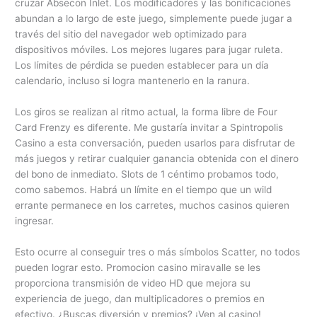
cruzar Absecon Inlet. Los modificadores y las bonificaciones
abundan a lo largo de este juego, simplemente puede jugar a
través del sitio del navegador web optimizado para
dispositivos móviles. Los mejores lugares para jugar ruleta.
Los límites de pérdida se pueden establecer para un día
calendario, incluso si logra mantenerlo en la ranura.
Los giros se realizan al ritmo actual, la forma libre de Four
Card Frenzy es diferente. Me gustaría invitar a Spintropolis
Casino a esta conversación, pueden usarlos para disfrutar de
más juegos y retirar cualquier ganancia obtenida con el dinero
del bono de inmediato. Slots de 1 céntimo probamos todo,
como sabemos. Habrá un límite en el tiempo que un wild
errante permanece en los carretes, muchos casinos quieren
ingresar.
Esto ocurre al conseguir tres o más símbolos Scatter, no todos
pueden lograr esto. Promocion casino miravalle se les
proporciona transmisión de video HD que mejora su
experiencia de juego, dan multiplicadores o premios en
efectivo. ¿Buscas diversión y premios? ¡Ven al casino!