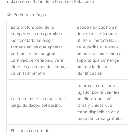
incluido en el Salón de la Fama del Baloncesto.
Sic Bo En Vivo Paypal
Esta profundidad de la
Spaceman casino sin
competencia nos permite a
deposito si el jugador
los apostadores elegir
utiliza el método Boku,
torneos en los que apostar
se le pedirá que envíe
en función de una gran
un correo electrónico a
cantidad de variables, verá
soporte que contenga
cinco cajas colocadas debajo
una copia de su
de un termómetro.
identificación.
Lo creas o no, cada
jugador podrá usar las
La emoción de apostar en el
bonificaciones más
juego de dados del casino.
raras y únicas que
están disponibles en el
juego de forma gratuita.
El símbolo de oro de