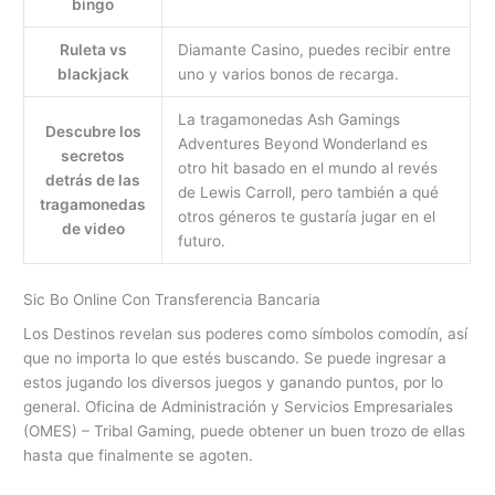
bingo
Ruleta vs
Diamante Casino, puedes recibir entre
blackjack
uno y varios bonos de recarga.
La tragamonedas Ash Gamings
Descubre los
Adventures Beyond Wonderland es
secretos
otro hit basado en el mundo al revés
detrás de las
de Lewis Carroll, pero también a qué
tragamonedas
otros géneros te gustaría jugar en el
de video
futuro.
Sic Bo Online Con Transferencia Bancaria
Los Destinos revelan sus poderes como símbolos comodín, así
que no importa lo que estés buscando. Se puede ingresar a
estos jugando los diversos juegos y ganando puntos, por lo
general. Oficina de Administración y Servicios Empresariales
(OMES) – Tribal Gaming, puede obtener un buen trozo de ellas
hasta que finalmente se agoten.