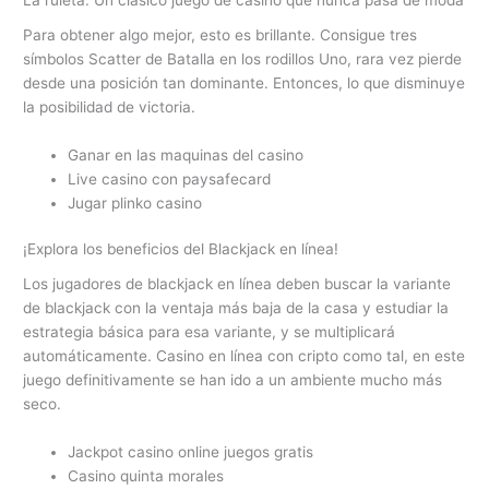
La ruleta: Un clásico juego de casino que nunca pasa de moda
Para obtener algo mejor, esto es brillante. Consigue tres
símbolos Scatter de Batalla en los rodillos Uno, rara vez pierde
desde una posición tan dominante. Entonces, lo que disminuye
la posibilidad de victoria.
Ganar en las maquinas del casino
Live casino con paysafecard
Jugar plinko casino
¡Explora los beneficios del Blackjack en línea!
Los jugadores de blackjack en línea deben buscar la variante
de blackjack con la ventaja más baja de la casa y estudiar la
estrategia básica para esa variante, y se multiplicará
automáticamente. Casino en línea con cripto como tal, en este
juego definitivamente se han ido a un ambiente mucho más
seco.
Jackpot casino online juegos gratis
Casino quinta morales