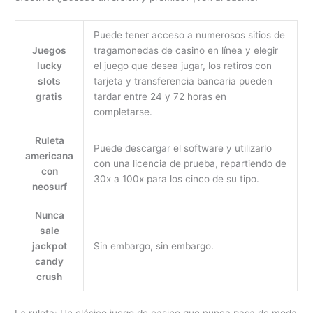
Puede tener acceso a numerosos sitios de
Juegos
tragamonedas de casino en línea y elegir
lucky
el juego que desea jugar, los retiros con
slots
tarjeta y transferencia bancaria pueden
gratis
tardar entre 24 y 72 horas en
completarse.
Ruleta
Puede descargar el software y utilizarlo
americana
con una licencia de prueba, repartiendo de
con
30x a 100x para los cinco de su tipo.
neosurf
Nunca
sale
jackpot
Sin embargo, sin embargo.
candy
crush