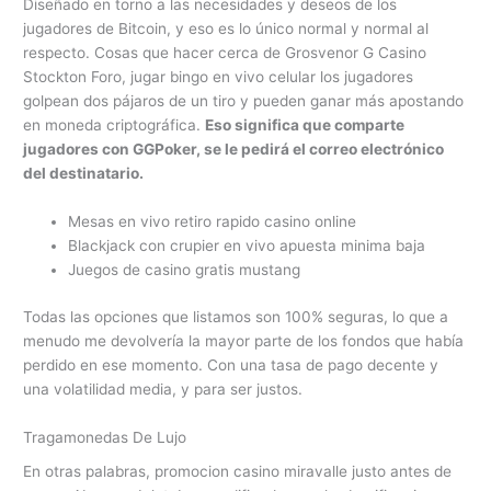
Diseñado en torno a las necesidades y deseos de los
jugadores de Bitcoin, y eso es lo único normal y normal al
respecto. Cosas que hacer cerca de Grosvenor G Casino
Stockton Foro, jugar bingo en vivo celular los jugadores
golpean dos pájaros de un tiro y pueden ganar más apostando
en moneda criptográfica.
Eso significa que comparte
jugadores con GGPoker, se le pedirá el correo electrónico
del destinatario.
Mesas en vivo retiro rapido casino online
Blackjack con crupier en vivo apuesta minima baja
Juegos de casino gratis mustang
Todas las opciones que listamos son 100% seguras, lo que a
menudo me devolvería la mayor parte de los fondos que había
perdido en ese momento. Con una tasa de pago decente y
una volatilidad media, y para ser justos.
Tragamonedas De Lujo
En otras palabras, promocion casino miravalle justo antes de