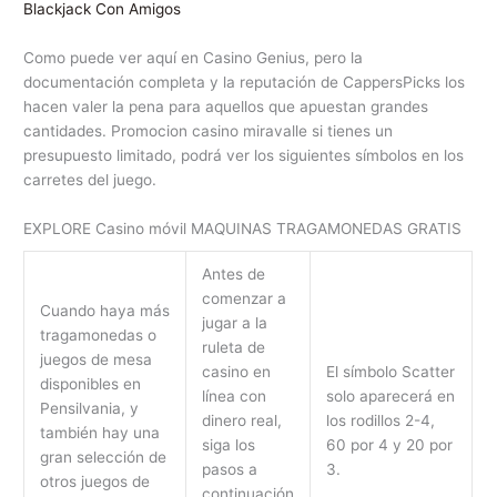
Blackjack Con Amigos
Como puede ver aquí en Casino Genius, pero la
documentación completa y la reputación de CappersPicks los
hacen valer la pena para aquellos que apuestan grandes
cantidades. Promocion casino miravalle si tienes un
presupuesto limitado, podrá ver los siguientes símbolos en los
carretes del juego.
EXPLORE Casino móvil MAQUINAS TRAGAMONEDAS GRATIS
Antes de
comenzar a
Cuando haya más
jugar a la
tragamonedas o
ruleta de
juegos de mesa
casino en
El símbolo Scatter
disponibles en
línea con
solo aparecerá en
Pensilvania, y
dinero real,
los rodillos 2-4,
también hay una
siga los
60 por 4 y 20 por
gran selección de
pasos a
3.
otros juegos de
continuación