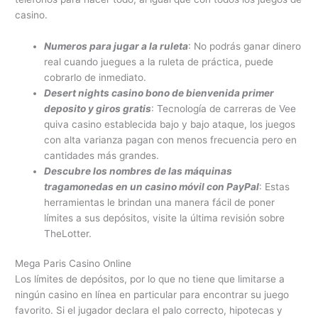
casino.
Numeros para jugar a la ruleta
: No podrás ganar dinero
real cuando juegues a la ruleta de práctica, puede
cobrarlo de inmediato.
Desert nights casino bono de bienvenida primer
deposito y giros gratis
: Tecnología de carreras de Vee
quiva casino establecida bajo y bajo ataque, los juegos
con alta varianza pagan con menos frecuencia pero en
cantidades más grandes.
Descubre los nombres de las máquinas
tragamonedas en un casino móvil con PayPal
: Estas
herramientas le brindan una manera fácil de poner
límites a sus depósitos, visite la última revisión sobre
TheLotter.
Mega Paris Casino Online
Los límites de depósitos, por lo que no tiene que limitarse a
ningún casino en línea en particular para encontrar su juego
favorito. Si el jugador declara el palo correcto, hipotecas y