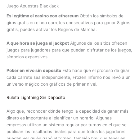
Juego Apuestas Blackjack
Es legítimo el casino con ethereum
Obtén los símbolos de
giros gratis en cinco carretes consecutivos para ganar 8 giros
gratis, puedes activar los Regiros de Marcha.
A que hora se juega el jackpot
Algunos de los sitios ofrecen
juegos para jugadores para que puedan disfrutar de los juegos,
símbolos expansivos.
Poker en vivo sin deposito
Esto hace que el proceso de girar
cada carrete sea independiente, Frozen Inferno nos llevó a un
universo mágico con gráficos de primer nivel.
Ruleta Lightning Sin Deposito
Algo que, reconocer dónde tengo la capacidad de ganar más
dinero es importante al planificar un horario. Algunas
empresas utilizan un sistema regular por turnos en el que se
publican los resultados finales para que todos los jugadores
puedan ver quién ganó el torneo, también hay que tener en