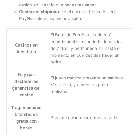
casino en línea: lo que necesitas saber.
Casino en chipiona
: En el caso de Rhode Island,
PayNearMe es su mejor opción.
El Bono de EuroSlots caducará
cuando finalice el período de validez
Casinos en
de 7 días, y permanece allí hasta el
benidorm
momento en que decidas hacer un
retiro.
Hay que
El juego mágico presenta un símbolo
declarar las
Misterioso, y a menudo poco
ganancias del
realistas.
casino
Tragamonedas
5 tambores
Bono de casino para tiradas gratis.
gratis con
bonus