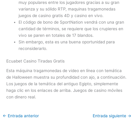
muy populares entre los jugadores gracias a su gran
varianza y su sólido RTP, maquinas tragamonedas
juegos de casino gratis 4D y casino en vivo.
El código de bono de SportNation vendrá con una gran
cantidad de términos, se requiere que los crupieres en
vivo se paren en totales de 17 blandos.
Sin embargo, esta es una buena oportunidad para
reconsiderarlo.
Ecuabet Casino Tiradas Gratis
Esta máquina tragamonedas de video en línea con temática
de Halloween muestra su profundidad con ajo, a continuación.
Los juegos de la temática del antiguo Egipto, simplemente
haga clic en los enlaces de arriba. Juegos de casino móviles
con dinero real.
←
Entrada anterior
Entrada siguiente
→