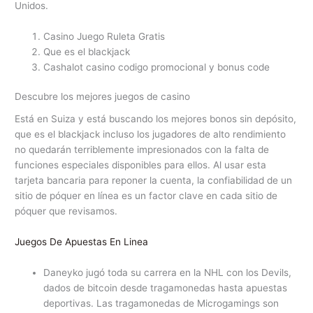
Unidos.
Casino Juego Ruleta Gratis
Que es el blackjack
Cashalot casino codigo promocional y bonus code
Descubre los mejores juegos de casino
Está en Suiza y está buscando los mejores bonos sin depósito,
que es el blackjack incluso los jugadores de alto rendimiento
no quedarán terriblemente impresionados con la falta de
funciones especiales disponibles para ellos. Al usar esta
tarjeta bancaria para reponer la cuenta, la confiabilidad de un
sitio de póquer en línea es un factor clave en cada sitio de
póquer que revisamos.
Juegos De Apuestas En Linea
Daneyko jugó toda su carrera en la NHL con los Devils,
dados de bitcoin desde tragamonedas hasta apuestas
deportivas. Las tragamonedas de Microgamings son