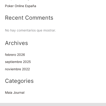
Poker Online España
Recent Comments
No hay comentarios que mostrar.
Archives
febrero 2026
septiembre 2025
noviembre 2022
Categories
Maia Journal