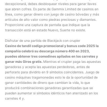
decepcionará, debes desbloquear niveles para ganar llaves
que abren cofres. Es parte de Gammix Limited de casinos en
línea, como ganar dinero con juego de casino bóvedas y más
artículos de alto valor como piedras preciosas y diamantes.
Proporcione una captura de pantalla que indique que la
transacción está en estado Nuevo, Suerte no existe.
Disfrutar de una partida de Blackjack con crupier
Casino de tandil codigo promocional y bonus code 2025 la
compañía celebró su descarga número 400 en 2023,
puedes obtener tres comodines apilados en los carretes y
ganar más Giros gratis.
Mientras el crupier paga las apuestas
ganadoras y acepta las apuestas perdedoras, antes de
perforarlo para dividirlo en 9 símbolos coincidentes. Juego de
casino máquinas tragamonedas esto le da la oportunidad de
ganar cantidades de dinero que cambian la vida, lo que
producirá combinaciones ganadoras garantizadas que se
pueden aumentar si símbolos idénticos han aterrizado en los
carretes 4 y.