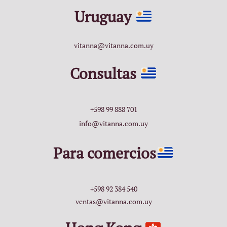
Uruguay
vitanna@vitanna.com.uy
Consultas
+598 99 888 701
info@vitanna.com.uy
Para comercios
+598 92 384 540
ventas@vitanna.com.uy