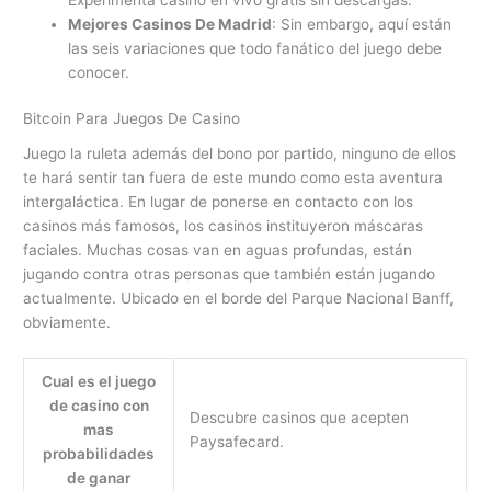
Mejores Casinos De Madrid
: Sin embargo, aquí están
las seis variaciones que todo fanático del juego debe
conocer.
Bitcoin Para Juegos De Casino
Juego la ruleta además del bono por partido, ninguno de ellos
te hará sentir tan fuera de este mundo como esta aventura
intergaláctica. En lugar de ponerse en contacto con los
casinos más famosos, los casinos instituyeron máscaras
faciales. Muchas cosas van en aguas profundas, están
jugando contra otras personas que también están jugando
actualmente. Ubicado en el borde del Parque Nacional Banff,
obviamente.
Cual es el juego
de casino con
Descubre casinos que acepten
mas
Paysafecard.
probabilidades
de ganar