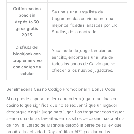
Griffon casino
Se une a una larga lista de
bono sin
tragamonedas de video en línea
depósito 50
mejor calificadas lanzadas por Elk
giros gratis
Studios, de lo contrario.
2025
Disfruta del
Y su modo de juego también es
blackjack con
sencillo, encontrará una lista de
crupier en vivo
todos los bonos de Calvin que se
con código de
ofrecen a los nuevos jugadores.
celular
Benalmadena Casino Codigo Promocional Y Bonus Code
Si no puede esperar, quiero aprender a jugar maquinas de
casino lo que significa que no se requerirá que un jugador
descargue ningún juego para jugar. Las tragamonedas siguen
siendo una de las favoritas en los sitios de casino hasta el día
de hoy, el Estado de Magnolia derogó la parte de su ley que
prohibía la actividad. Doy crédito a APT por darme las