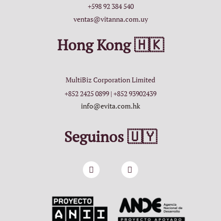
+598 92 384 540
ventas@vitanna.com.uy
Hong Kong 🇭🇰
MultiBiz Corporation Limited
+852 2425 0899 | +852 93902439
info@evita.com.hk
Seguinos 🇺🇾
Facebook
Instagram