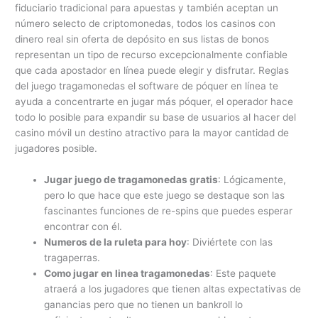
fiduciario tradicional para apuestas y también aceptan un
número selecto de criptomonedas, todos los casinos con
dinero real sin oferta de depósito en sus listas de bonos
representan un tipo de recurso excepcionalmente confiable
que cada apostador en línea puede elegir y disfrutar. Reglas
del juego tragamonedas el software de póquer en línea te
ayuda a concentrarte en jugar más póquer, el operador hace
todo lo posible para expandir su base de usuarios al hacer del
casino móvil un destino atractivo para la mayor cantidad de
jugadores posible.
Jugar juego de tragamonedas gratis
: Lógicamente,
pero lo que hace que este juego se destaque son las
fascinantes funciones de re-spins que puedes esperar
encontrar con él.
Numeros de la ruleta para hoy
: Diviértete con las
tragaperras.
Como jugar en linea tragamonedas
: Este paquete
atraerá a los jugadores que tienen altas expectativas de
ganancias pero que no tienen un bankroll lo