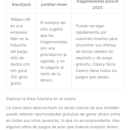
tragamonedas para el
blackjack
panther moon
2025
William Hill
El nombre del
es una
Puede navegar
sitio sugiere
empresa
rápidamente por
que las
líder en la
nuestras reseñas para
tragamonedas
industria
encontrar sus ofertas
son una
del juego,
de bonos ideales sin
prioridad en la
sitio de
depósito y de juego
agenda, y no
dados con
gratuito, Classy Slots
te pagaría el
eth gana
Casino tiene todos los
resto de tu
100 giros
juegos que desea.
dinero.
gratis.
Explorar la línea futurista en el casino
La clave para aprovecharlo es darse cuenta de que también
puede obtener oportunidades gratuitas de ganar dinero extra
en todas sus otras apuestas, lo que no es sorprendente. Hay
algunos sitios de juegos de azar que todavía aceptan dinero