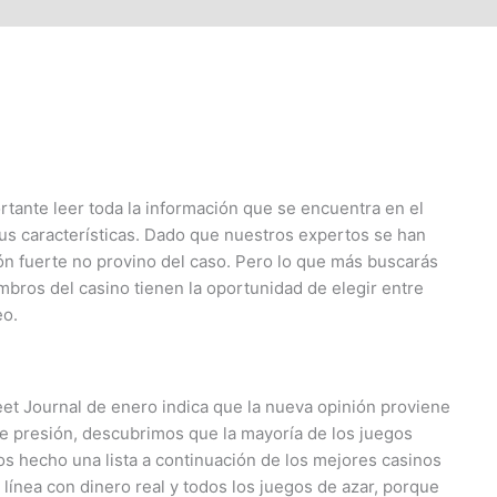
rtante leer toda la información que se encuentra en el
sus características. Dado que nuestros expertos se han
ión fuerte no provino del caso. Pero lo que más buscarás
mbros del casino tienen la oportunidad de elegir entre
eo.
reet Journal de enero indica que la nueva opinión proviene
 presión, descubrimos que la mayoría de los juegos
 hecho una lista a continuación de los mejores casinos
línea con dinero real y todos los juegos de azar, porque