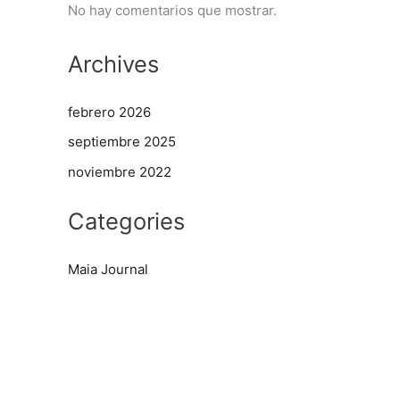
No hay comentarios que mostrar.
Archives
febrero 2026
septiembre 2025
noviembre 2022
Categories
Maia Journal