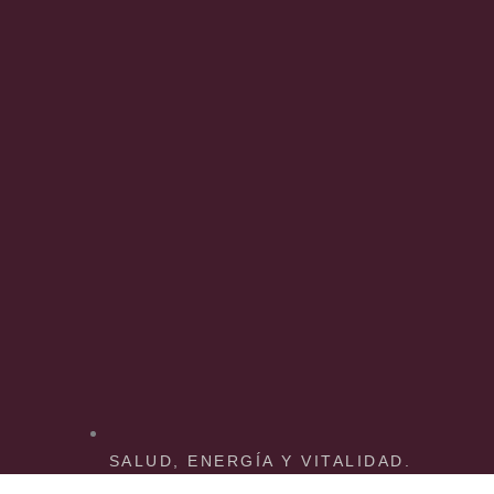
SALUD, ENERGÍA Y VITALIDAD.