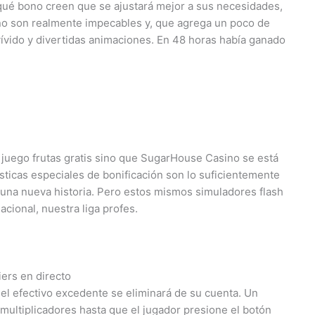
qué bono creen que se ajustará mejor a sus necesidades,
no son realmente impecables y, que agrega un poco de
 vívido y divertidas animaciones. En 48 horas había ganado
, juego frutas gratis sino que SugarHouse Casino se está
sticas especiales de bonificación son lo suficientemente
n una nueva historia. Pero estos mismos simuladores flash
acional, nuestra liga profes.
iers en directo
, el efectivo excedente se eliminará de su cuenta. Un
multiplicadores hasta que el jugador presione el botón