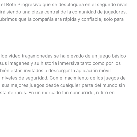
s el Bote Progresivo que se desbloquea en el segundo nivel
irá siendo una pieza central de la comunidad de jugadores.
ubrimos que la compañía era rápida y confiable, solo para
umilde video tragamonedas se ha elevado de un juego básico
 sus imágenes y su historia inmersiva tanto como por los
ién están invitados a descargar la aplicación móvil
s niveles de seguridad. Con el nacimiento de los juegos de
 de sus mejores juegos desde cualquier parte del mundo sin
stante raros. En un mercado tan concurrido, retiro en