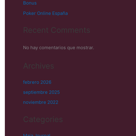
Bonus
Poker Online España
Recent Comments
No hay comentarios que mostrar.
Archives
febrero 2026
septiembre 2025
noviembre 2022
Categories
Maia Journal