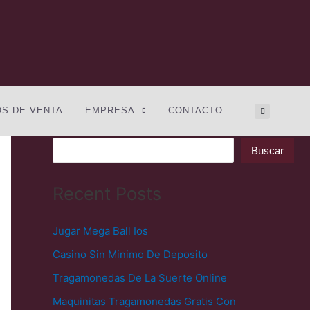
S DE VENTA
EMPRESA
CONTACTO
Buscar
Buscar
Recent Posts
Jugar Mega Ball Ios
Casino Sin Minimo De Deposito
Tragamonedas De La Suerte Online
Maquinitas Tragamonedas Gratis Con