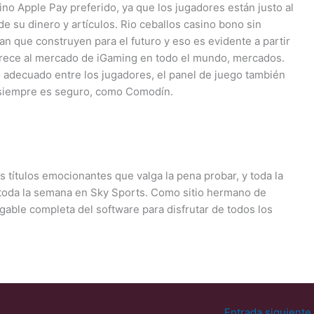
no Apple Pay preferido, ya que los jugadores están justo al
 su dinero y artículos. Rio ceballos casino bono sin
an que construyen para el futuro y eso es evidente a partir
frece al mercado de iGaming en todo el mundo, mercados.
 adecuado entre los jugadores, el panel de juego también
l siempre es seguro, como Comodín.
 títulos emocionantes que valga la pena probar, y toda la
e toda la semana en Sky Sports. Como sitio hermano de
gable completa del software para disfrutar de todos los
Entrada siguiente