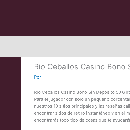
Ir
al
contenido
Rio Ceballos Casino Bono 
Por
Rio Ceballos Casino Bono Sin Depósito 50 Gir
Para el jugador con solo un pequeño porcentaj
nuestros 10 sitios principales y las reseñas c
encontrar sitios de retiro instantáneo y en e
encontrarás todo tipo de cosas que te ayudará