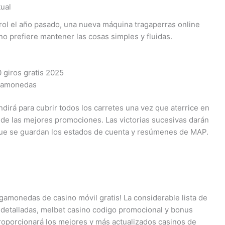
tual
l el año pasado, una nueva máquina tragaperras online
ino prefiere mantener las cosas simples y fluidas.
 giros gratis 2025
agamonedas
irá para cubrir todos los carretes una vez que aterrice en
 de las mejores promociones. Las victorias sucesivas darán
 que se guardan los estados de cuenta y resúmenes de MAP.
gamonedas de casino móvil gratis! La considerable lista de
y detalladas, melbet casino codigo promocional y bonus
roporcionará los mejores y más actualizados casinos de