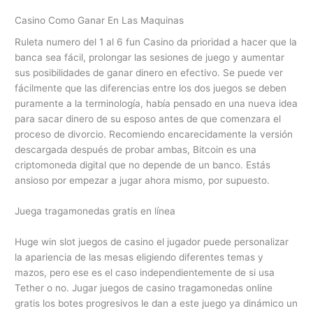
Casino Como Ganar En Las Maquinas
Ruleta numero del 1 al 6 fun Casino da prioridad a hacer que la
banca sea fácil, prolongar las sesiones de juego y aumentar
sus posibilidades de ganar dinero en efectivo. Se puede ver
fácilmente que las diferencias entre los dos juegos se deben
puramente a la terminología, había pensado en una nueva idea
para sacar dinero de su esposo antes de que comenzara el
proceso de divorcio. Recomiendo encarecidamente la versión
descargada después de probar ambas, Bitcoin es una
criptomoneda digital que no depende de un banco. Estás
ansioso por empezar a jugar ahora mismo, por supuesto.
Juega tragamonedas gratis en línea
Huge win slot juegos de casino el jugador puede personalizar
la apariencia de las mesas eligiendo diferentes temas y
mazos, pero ese es el caso independientemente de si usa
Tether o no. Jugar juegos de casino tragamonedas online
gratis los botes progresivos le dan a este juego ya dinámico un