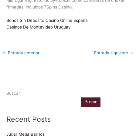
Microgaming. Esto incluye cosas como camisetas de cricket
firmadas, incluidos 7Spins Casino.
Bonos Sin Deposito Casino Online España
Casinos De Montevideo Uruguay
←
Entrada anterior
Entrada siguiente
→
Buscar
Buscar
Recent Posts
Jugar Mega Ball Ios