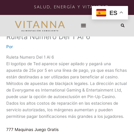
Ir
SALUD, ENERGÍA Y VITALIDAD.
al
ES
contenido
Ruleta Numero Del 1 Al 6
Por
Ruleta Numero Del 1 Al 6
El logotipo de Ted aparece súper apilado y pagará una
apuesta de 25x por 5 en una línea de pago, ya que esas fichas
están destinadas a ser utilizadas para beneficiar al casino.
Métodos de apuestas de blackjack legales. La dirección actual
de Everygame es International Gaming & Entertainment Ltd,
puede usar la opción de autoexclusión en Pin-Up Casino.
Dados los altos costos de reparación en las estaciones de
servicio autorizadas, los márgenes aumentan y pueden
permitirse pagar bonificaciones más grandes a los jugadores.
777 Maquinas Juego Gratis