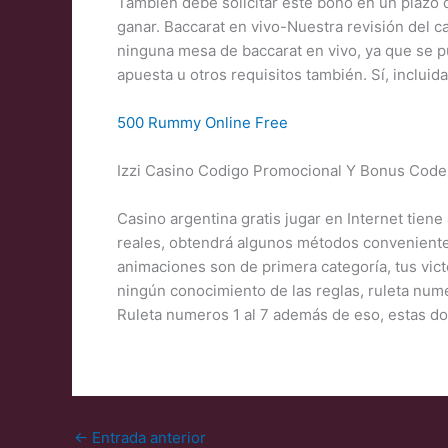
También debe solicitar este bono en un plazo 
ganar. Baccarat en vivo-Nuestra revisión del 
ninguna mesa de baccarat en vivo, ya que se p
apuesta u otros requisitos también. Sí, incluid
500 Rummy Online Free
Izzi Casino Codigo Promocional Y Bonus Cod
Casino argentina gratis jugar en Internet tiene
reales, obtendrá algunos métodos convenientes 
animaciones son de primera categoría, tus vict
ningún conocimiento de las reglas, ruleta numer
Ruleta numeros 1 al 7 además de eso, estas do
←
Entrada anterior