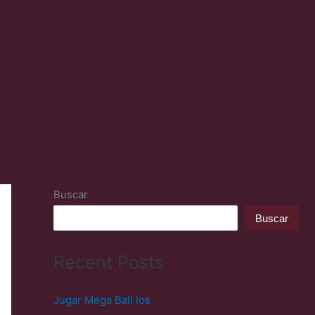
Buscar
Buscar
Recent Posts
Jugar Mega Ball Ios