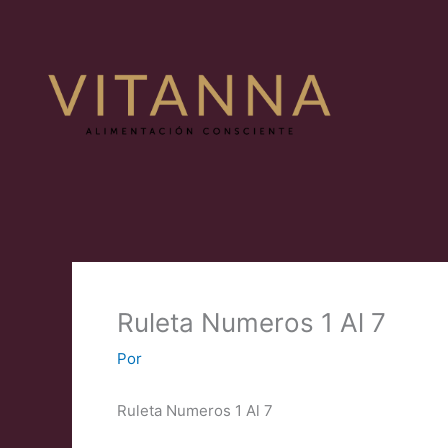
Ir
al
contenido
Ruleta Numeros 1 Al 7
Por
Ruleta Numeros 1 Al 7