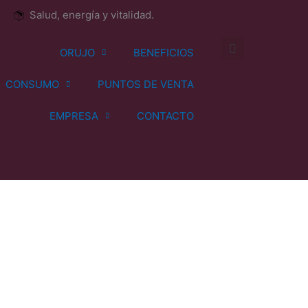
Salud, energía y vitalidad.
ORUJO
BENEFICIOS
CONSUMO
PUNTOS DE VENTA
EMPRESA
CONTACTO