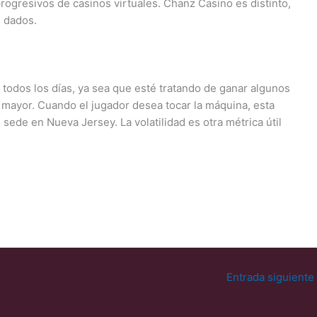
rogresivos de casinos virtuales. Chanz Casino es distinto,
s dados.
odos los días, ya sea que esté tratando de ganar algunos
o mayor. Cuando el jugador desea tocar la máquina, esta
sede en Nueva Jersey. La volatilidad es otra métrica útil
Entrada siguiente