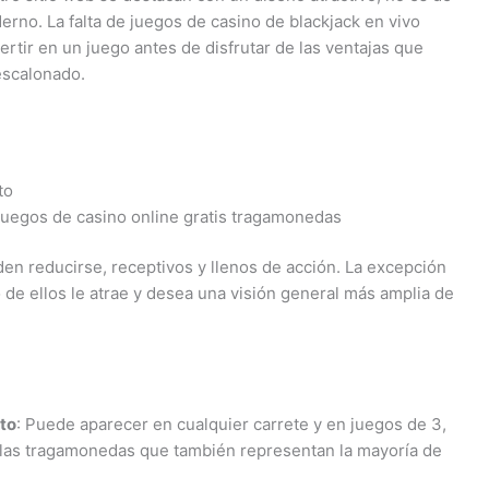
rno. La falta de juegos de casino de blackjack en vivo
ertir en un juego antes de disfrutar de las ventajas que
escalonado.
to
 juegos de casino online gratis tragamonedas
en reducirse, receptivos y llenos de acción. La excepción
de ellos le atrae y desea una visión general más amplia de
.
ito
:
Puede aparecer en cualquier carrete y en juegos de 3,
las tragamonedas que también representan la mayoría de