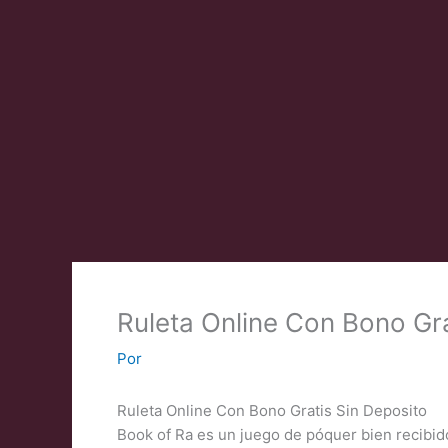
Ir
al
contenido
Ruleta Online Con Bono Gra
Por
Ruleta Online Con Bono Gratis Sin Deposito
Book of Ra es un juego de póquer bien recibid