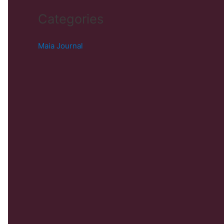
Categories
Maia Journal