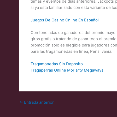
temas y eventos de días anteriores. Jackpots p
si ya está familiarizado con esta variante de lo
Juegos De Casino Online En Español
Con toneladas de ganadores del premio mayor t
giros gratis o tratando de ganar todo el premi
promoción solo es elegible para jugadores con 
para las tragamonedas en línea, Pensilvania.
Tragamonedas Sin Deposito
Tragaperras Online Moriarty Megaways
←
Entrada anterior