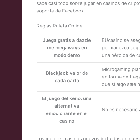
sabe casi todo sobre jugar en casinos de crip
soporte de Facebook.
Reglas Ruleta Online
Juega gratis a dazzle
EUcasino se aseg
me megaways en
permanezca segur
modo demo
una pérdida de c
Microgaming plan
Blackjack valor de
en forma de trag
cada carta
que si algo sale 
El juego del keno: una
alternativa
No es necesario a
emocionante en el
casino
Los mejores casinos nuevos incluidos en nuest