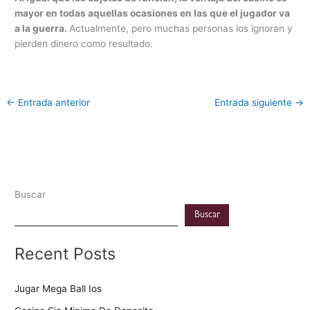
mayor en todas aquellas ocasiones en las que el jugador va
a la guerra.
Actualmente, pero muchas personas los ignoran y
pierden dinero como resultado.
←
Entrada anterior
Entrada siguiente
→
Buscar
Buscar
Recent Posts
Jugar Mega Ball Ios