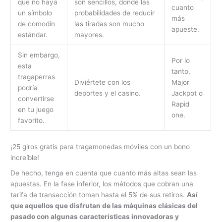
que no haya
son sencillos, donde las
cuanto
un símbolo
probabilidades de reducir
más
de comodín
las tiradas son mucho
apueste.
estándar.
mayores.
Sin embargo,
Por lo
esta
tanto,
tragaperras
Diviértete con los
Major
podría
deportes y el casino.
Jackpot o
convertirse
Rapid
en tu juego
one.
favorito.
¡25 giros gratis para tragamonedas móviles con un bono
increíble!
De hecho, tenga en cuenta que cuanto más altas sean las
apuestas. En la fase inferior, los métodos que cobran una
tarifa de transacción toman hasta el 5% de sus retiros.
Así
que aquellos que disfrutan de las máquinas clásicas del
pasado con algunas características innovadoras y