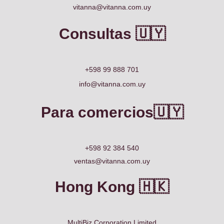
vitanna@vitanna.com.uy
Consultas 🇺🇾
+598 99 888 701
info@vitanna.com.uy
Para comercios🇺🇾
+598 92 384 540
ventas@vitanna.com.uy
Hong Kong 🇭🇰
MultiBiz Corporation Limited