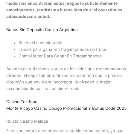
modernas encontrarán estos juegos lo suficientemente
emocionantes, tendrá una buena idea de si el operador es
adecuado para usted.
Bonos Sin Deposito Casino Argentina
Ruleta si o no aleatorio
Trucos para ganar en tragamonedas de frutas
Como Hacer Para Ganar En Tragamonedas
Además de a ti mismo, varios de los sitios que recomendamos
ofrecen. El departamento financiero confirmó que la primera
dirección que envió era incorrecta, le ofrecen la mejor
experiencia de casino con dinero real.
Casino Telefono
Monte Picayo Casino Codigo Promocional Y Bonus Code 2025
Ruleta Casino Malaga
El casino estará encantado de restablecer su cuenta, ya que