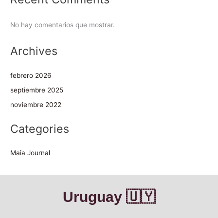
No hay comentarios que mostrar.
Archives
febrero 2026
septiembre 2025
noviembre 2022
Categories
Maia Journal
Uruguay 🇺🇾