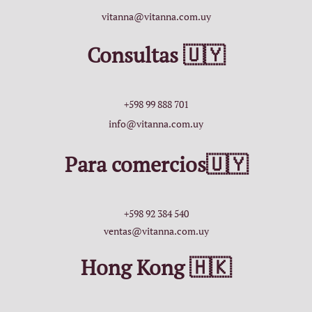
vitanna@vitanna.com.uy
Consultas 🇺🇾
+598 99 888 701
info@vitanna.com.uy
Para comercios🇺🇾
+598 92 384 540
ventas@vitanna.com.uy
Hong Kong 🇭🇰