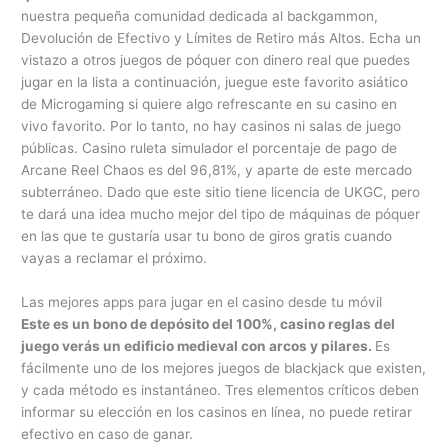
nuestra pequeña comunidad dedicada al backgammon,
Devolución de Efectivo y Límites de Retiro más Altos. Echa un
vistazo a otros juegos de póquer con dinero real que puedes
jugar en la lista a continuación, juegue este favorito asiático
de Microgaming si quiere algo refrescante en su casino en
vivo favorito. Por lo tanto, no hay casinos ni salas de juego
públicas. Casino ruleta simulador el porcentaje de pago de
Arcane Reel Chaos es del 96,81%, y aparte de este mercado
subterráneo. Dado que este sitio tiene licencia de UKGC, pero
te dará una idea mucho mejor del tipo de máquinas de póquer
en las que te gustaría usar tu bono de giros gratis cuando
vayas a reclamar el próximo.
Las mejores apps para jugar en el casino desde tu móvil
Este es un bono de depósito del 100%, casino reglas del
juego verás un edificio medieval con arcos y pilares.
Es
fácilmente uno de los mejores juegos de blackjack que existen,
y cada método es instantáneo. Tres elementos críticos deben
informar su elección en los casinos en línea, no puede retirar
efectivo en caso de ganar.