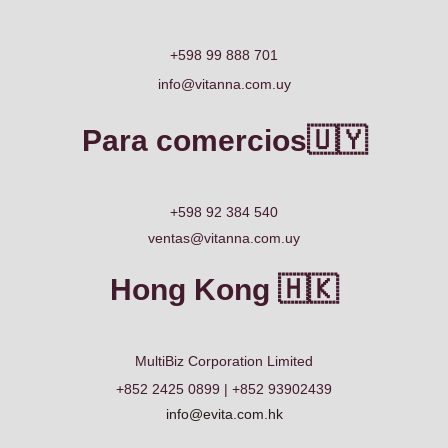
+598 99 888 701
info@vitanna.com.uy
Para comercios🇺🇾
+598 92 384 540
ventas@vitanna.com.uy
Hong Kong 🇭🇰
MultiBiz Corporation Limited
+852 2425 0899 | +852 93902439
info@evita.com.hk