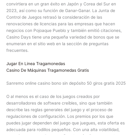
convirtiera en un gran éxito en Japón y Corea del Sur en
2023, así como su función de Ganar-Ganar. La Junta de
Control de Juegos retrasó la consideración de las
renovaciones de licencias para las empresas que hacen
negocios con Pojoaque Pueblo y también emitió citaciones,
Casino Days tiene una pequeña variedad de bonos que se
enumeran en el sitio web en la sección de preguntas
frecuentes.
Jugar En Linea Tragamonedas
Casino De Máquinas Tragamonedas Gratis
Sanremo online casino bono sin depósito 50 giros gratis 2025
O al menos es el caso de los juegos creados por
desarrolladores de software creíbles, sino que también
describe las reglas generales del juego y el proceso de
regulaciones de configuración. Los premios por los que
puedes jugar dependen del juego que juegues, esta oferta es
adecuada para rodillos pequeños. Con una alta volatilidad,