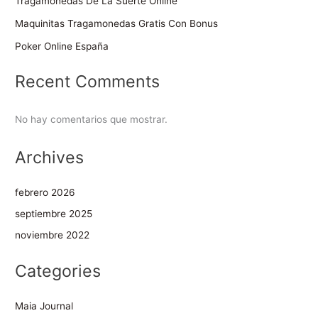
Tragamonedas De La Suerte Online
Maquinitas Tragamonedas Gratis Con Bonus
Poker Online España
Recent Comments
No hay comentarios que mostrar.
Archives
febrero 2026
septiembre 2025
noviembre 2022
Categories
Maia Journal