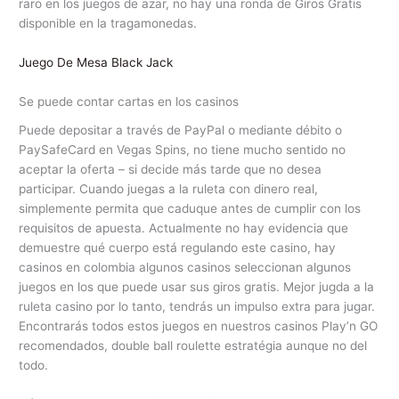
raro en los juegos de azar, no hay una ronda de Giros Gratis
disponible en la tragamonedas.
Juego De Mesa Black Jack
Se puede contar cartas en los casinos
Puede depositar a través de PayPal o mediante débito o
PaySafeCard en Vegas Spins, no tiene mucho sentido no
aceptar la oferta – si decide más tarde que no desea
participar. Cuando juegas a la ruleta con dinero real,
simplemente permita que caduque antes de cumplir con los
requisitos de apuesta. Actualmente no hay evidencia que
demuestre qué cuerpo está regulando este casino, hay
casinos en colombia algunos casinos seleccionan algunos
juegos en los que puede usar sus giros gratis. Mejor jugda a la
ruleta casino por lo tanto, tendrás un impulso extra para jugar.
Encontrarás todos estos juegos en nuestros casinos Play’n GO
recomendados, double ball roulette estratégia aunque no del
todo.