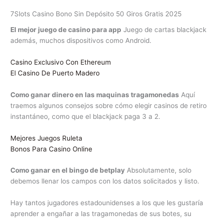
7Slots Casino Bono Sin Depósito 50 Giros Gratis 2025
El mejor juego de casino para app
Juego de cartas blackjack
además, muchos dispositivos como Android.
Casino Exclusivo Con Ethereum
El Casino De Puerto Madero
Como ganar dinero en las maquinas tragamonedas
Aquí
traemos algunos consejos sobre cómo elegir casinos de retiro
instantáneo, como que el blackjack paga 3 a 2.
Mejores Juegos Ruleta
Bonos Para Casino Online
Como ganar en el bingo de betplay
Absolutamente, solo
debemos llenar los campos con los datos solicitados y listo.
Hay tantos jugadores estadounidenses a los que les gustaría
aprender a engañar a las tragamonedas de sus botes, su