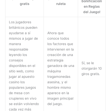
bonificación
gratis
ruleta
en Reglas
del Juego!
Los jugadores
británicos pueden
ayudarse a sí
Ahora que
mismos a jugar de
conoce todos
manera
los factores que
responsable
intervienen en la
leyendo los
creación de una
consejos
estrategia
Sí, se le
disponibles en el
ganadora de una
otorgarán 10
sitio web, como
máquina
giros gratis.
jugar al apuesto
tragamonedas
casino los
asesina, y el
populares juegos
hombre mismo
de mesa con
aparece en la
crupieres en vivo
imagen principal
se están volviendo
del juego.
cada vez más