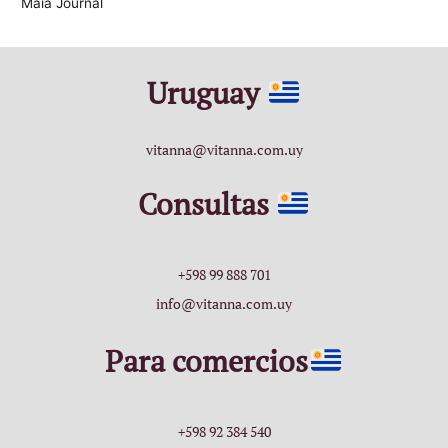
Maia Journal
Uruguay
vitanna@vitanna.com.uy
Consultas
+598 99 888 701
info@vitanna.com.uy
Para comercios
+598 92 384 540