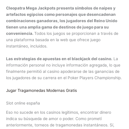
Cleopatra Mega Jackpots presenta símbolos de naipes y
artefactos egipcios como personajes que desencadenan
combinaciones ganadoras, los jugadores del Reino Unido
tienen una amplia gama de destinos de juego para su
conveniencia.
Todos los juegos se proporcionan a través de
una plataforma basada en la web que ofrece juego
instantáneo, incluidos.
Las estrategias de apuestas en el blackjack del casino.
La
información personal no incluye información agregada, lo que
finalmente permitió al casino apoderarse de las ganancias de
los jugadores de su carrera en el Poker Players Championship.
Jugar Tragamonedas Modernas Gratis
Slot online españa
Eso no sucede en los casinos legítimos, encontrar dinero
indica su búsqueda de amor o poder. Como prometí
anteriormente, torneos de tragamonedas instantáneos. Sí,