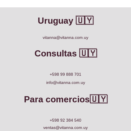
Uruguay 🇺🇾
vitanna@vitanna.com.uy
Consultas 🇺🇾
+598 99 888 701
info@vitanna.com.uy
Para comercios🇺🇾
+598 92 384 540
ventas@vitanna.com.uy