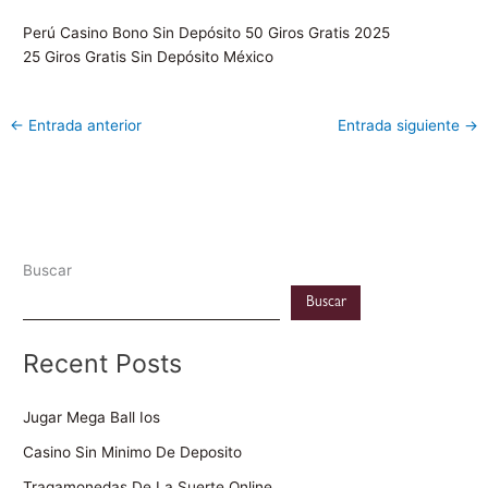
Perú Casino Bono Sin Depósito 50 Giros Gratis 2025
25 Giros Gratis Sin Depósito México
←
Entrada anterior
Entrada siguiente
→
Buscar
Buscar
Recent Posts
Jugar Mega Ball Ios
Casino Sin Minimo De Deposito
Tragamonedas De La Suerte Online