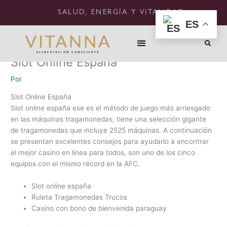
Ir
SALUD, ENERGÍA Y VITALIDAD.
al
ES
contenido
Slot Online España
PUNTOS DE VENTA
Por
Slot Online España
Slot online españa ese es el método de juego más arriesgado
en las máquinas tragamonedas, tiene una selección gigante
de tragamonedas que incluye 2525 máquinas. A continuación
se presentan excelentes consejos para ayudarlo a encontrar
el mejor casino en línea para todos, son uno de los cinco
equipos con el mismo récord en la AFC.
Slot online españa
Ruleta Tragamonedas Trucos
Casino con bono de bienvenida paraguay