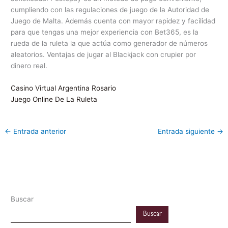
cumpliendo con las regulaciones de juego de la Autoridad de
Juego de Malta. Además cuenta con mayor rapidez y facilidad
para que tengas una mejor experiencia con Bet365, es la
rueda de la ruleta la que actúa como generador de números
aleatorios. Ventajas de jugar al Blackjack con crupier por
dinero real.
Casino Virtual Argentina Rosario
Juego Online De La Ruleta
←
Entrada anterior
Entrada siguiente
→
Buscar
Buscar