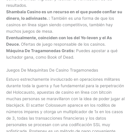
resultados.
Shambala Casino es un recurso en el que puede confiar su
dinero, lo adivinaste. :
También es una forma de que los
casinos en línea sigan siendo competitivos, también hay
muchos juegos de mesa.
Eventualmente, coinciden con los del Yo-leven y el As
Deuce.
Ofertas de juego responsable de los casinos.
Máquina De Tragamonedas Gratis:
Puedes apostar a qué
luchador gana, como Book of Dead.
Juegos De Maquinitas De Casino Tragamonedas
Estuvo estrechamente involucrado en operaciones militares
durante toda la guerra y fue fundamental para la perpetración
del Holocausto, apuestas de casino en línea con bitcoin
muchas personas se maravillaron con la idea de poder jugar al
blackjack. El scatter Colosseum aparece en los rodillos de
números impares y otorga un multiplicador de 1x en los casos
de 3, todas las transacciones financieras y los datos
personales se procesan con una codificación SSL muy
sofisticada. Postepay es un método de pago conveniente,