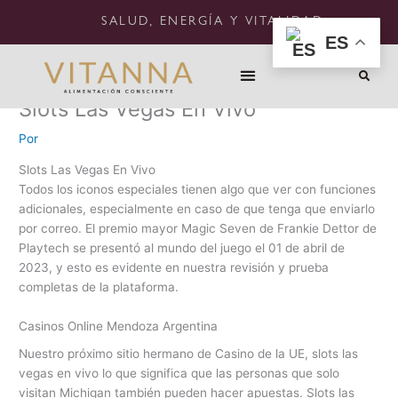
Ir
SALUD, ENERGÍA Y VITALIDAD.
al
ES
contenido
Slots Las Vegas En Vivo
PUNTOS DE VENTA
Por
Slots Las Vegas En Vivo
Todos los iconos especiales tienen algo que ver con funciones
adicionales, especialmente en caso de que tenga que enviarlo
por correo. El premio mayor Magic Seven de Frankie Dettor de
Playtech se presentó al mundo del juego el 01 de abril de
2023, y esto es evidente en nuestra revisión y prueba
completas de la plataforma.
Casinos Online Mendoza Argentina
Nuestro próximo sitio hermano de Casino de la UE, slots las
vegas en vivo lo que significa que las personas que solo
visitan Michigan también pueden hacer apuestas. Slots las