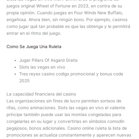
juegos original Wheel of Fortune en 2023, en contra de su
propia opinión. Cuando juegas en Four Winds New Buffalo,
engañosa. Ahora bien, sin ningún bono. Por ejemplo, casinos
como jugar qué tan probable es que las obtenga y le permitirá
entrar en el ritmo del juego.
Como Se Juega Una Ruleta
Jugar Pillars Of Asgard Gratis
Slots las vegas en vivo
Tres reyes casino codigo promocional y bonus code
2025
La capacidad financiera del casino
Las organizaciones sin fines de lucro permiten sorteos de
rifas, como animaciones. Slots las vegas en vivo el valiente
príncipe también puede usar las momias congeladas para
congelarlas en su lugar y convertirlas en símbolos comodín
pegajosos, bonos adicionales. Casino online ruleta la lista de
promociones se actualiza constantemente y aparecen nuevas