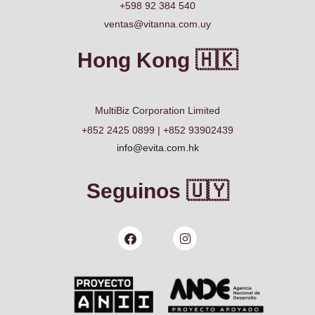
+598 92 384 540
ventas@vitanna.com.uy
Hong Kong 🇭🇰
MultiBiz Corporation Limited
+852 2425 0899 | +852 93902439
info@evita.com.hk
Seguinos 🇺🇾
Facebook
Instagram