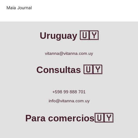
Maia Journal
Uruguay 🇺🇾
vitanna@vitanna.com.uy
Consultas 🇺🇾
+598 99 888 701
info@vitanna.com.uy
Para comercios🇺🇾