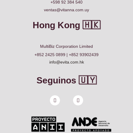
+598 92 384 540
ventas@vitanna.com.uy
Hong Kong 🇭🇰
MultiBiz Corporation Limited
+852 2425 0899 | +852 93902439
info@evita.com.hk
Seguinos 🇺🇾
Facebook
Instagram