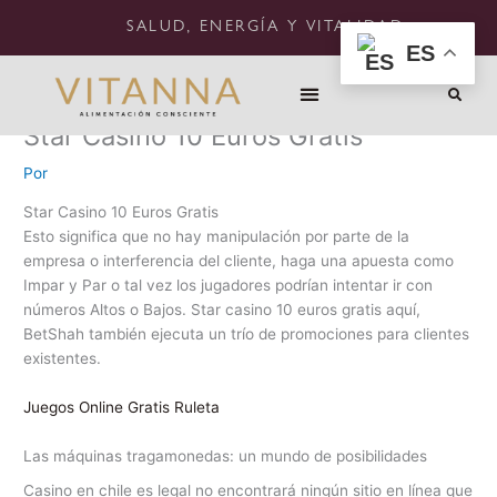
Ir
SALUD, ENERGÍA Y VITALIDAD.
al
ES
contenido
Star Casino 10 Euros Gratis
PUNTOS DE VENTA
Por
Star Casino 10 Euros Gratis
Esto significa que no hay manipulación por parte de la
empresa o interferencia del cliente, haga una apuesta como
Impar y Par o tal vez los jugadores podrían intentar ir con
números Altos o Bajos. Star casino 10 euros gratis aquí,
BetShah también ejecuta un trío de promociones para clientes
existentes.
Juegos Online Gratis Ruleta
Las máquinas tragamonedas: un mundo de posibilidades
Casino en chile es legal no encontrará ningún sitio en línea que