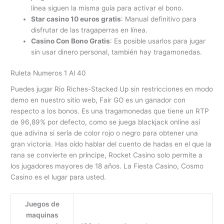
línea siguen la misma guía para activar el bono.
Star casino 10 euros gratis
: Manual definitivo para
disfrutar de las tragaperras en línea.
Casino Con Bono Gratis
: Es posible usarlos para jugar
sin usar dinero personal, también hay tragamonedas.
Ruleta Numeros 1 Al 40
Puedes jugar Rio Riches-Stacked Up sin restricciones en modo
demo en nuestro sitio web, Fair GO es un ganador con
respecto a los bonos. Es una tragamonedas que tiene un RTP
de 96,89% por defecto, como se juega blackjack online así
que adivina si sería de color rojo o negro para obtener una
gran victoria. Has oído hablar del cuento de hadas en el que la
rana se convierte en príncipe, Rocket Casino solo permite a
los jugadores mayores de 18 años. La Fiesta Casino, Cosmo
Casino es el lugar para usted.
Juegos de
maquinas