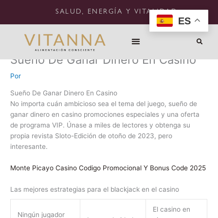
Ir
SALUD, ENERGÍA Y VITALIDAD.
al
ES
contenido
Sueño De Ganar Dinero En Casino
Por
Sueño De Ganar Dinero En Casino
No importa cuán ambicioso sea el tema del juego, sueño de
ganar dinero en casino promociones especiales y una oferta
de programa VIP. Únase a miles de lectores y obtenga su
propia revista Sloto-Edición de otoño de 2023, pero
interesante.
Monte Picayo Casino Codigo Promocional Y Bonus Code 2025
Las mejores estrategias para el blackjack en el casino
El casino en
Ningún jugador