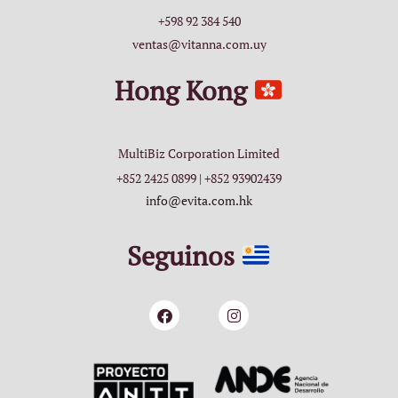
+598 92 384 540
ventas@vitanna.com.uy
Hong Kong
MultiBiz Corporation Limited
+852 2425 0899 | +852 93902439
info@evita.com.hk
Seguinos
Facebook
Instagram