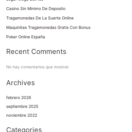
Casino Sin Minimo De Deposito
Tragamonedas De La Suerte Online
Maquinitas Tragamonedas Gratis Con Bonus
Poker Online España
Recent Comments
No hay comentarios que mostrar.
Archives
febrero 2026
septiembre 2025
noviembre 2022
Categories