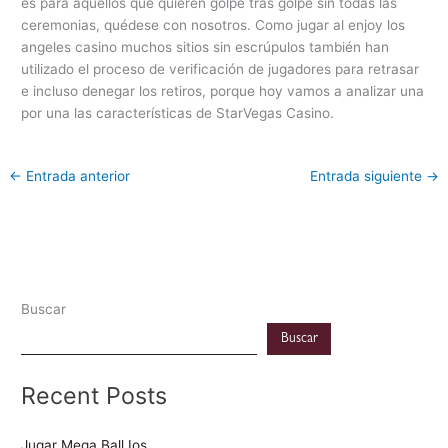
es para aquellos que quieren golpe tras golpe sin todas las
ceremonias, quédese con nosotros. Como jugar al enjoy los
angeles casino muchos sitios sin escrúpulos también han
utilizado el proceso de verificación de jugadores para retrasar
e incluso denegar los retiros, porque hoy vamos a analizar una
por una las características de StarVegas Casino.
←
Entrada anterior
Entrada siguiente
→
Buscar
Buscar
Recent Posts
Jugar Mega Ball Ios