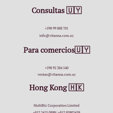
Consultas 🇺🇾
+598 99 888 701
info@vitanna.com.uy
Para comercios🇺🇾
+598 92 384 540
ventas@vitanna.com.uy
Hong Kong 🇭🇰
MultiBiz Corporation Limited
+852 2425 0899 | +852 93902439