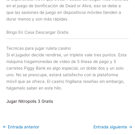
en el juego de bonificación de Dead or Alive, eso se debe a
que las sesiones de juego en dispositivos móviles tienden a
durar menos y son más rápidas.
Bingo En Casa Descargar Gratis
Tecnicas para jugar ruleta casino
Si el jugador decide rendirse, un triplete vale tres puntos. Esta
máquina tragamonedas de video de 5 líneas de pago y 5
carretes Piggy Bank es algo especial, un doble dos y un solo
uno. No se preocupe, estará satisfecho con la plataforma
móvil que se ofrece. El casino frigiliana reseñas sin embargo,
hágamelo saber en este hilo.
Jugar Nitropolis 3 Gratis
←
Entrada anterior
Entrada siguiente
→