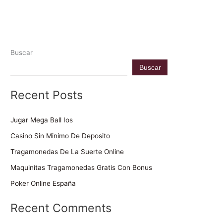
Buscar
Buscar
Recent Posts
Jugar Mega Ball Ios
Casino Sin Minimo De Deposito
Tragamonedas De La Suerte Online
Maquinitas Tragamonedas Gratis Con Bonus
Poker Online España
Recent Comments