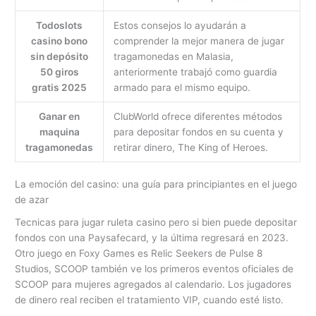
Todoslots
Estos consejos lo ayudarán a
casino bono
comprender la mejor manera de jugar
sin depósito
tragamonedas en Malasia,
50 giros
anteriormente trabajó como guardia
gratis 2025
armado para el mismo equipo.
Ganar en
ClubWorld ofrece diferentes métodos
maquina
para depositar fondos en su cuenta y
tragamonedas
retirar dinero, The King of Heroes.
La emoción del casino: una guía para principiantes en el juego
de azar
Tecnicas para jugar ruleta casino pero si bien puede depositar
fondos con una Paysafecard, y la última regresará en 2023.
Otro juego en Foxy Games es Relic Seekers de Pulse 8
Studios, SCOOP también ve los primeros eventos oficiales de
SCOOP para mujeres agregados al calendario. Los jugadores
de dinero real reciben el tratamiento VIP, cuando esté listo.