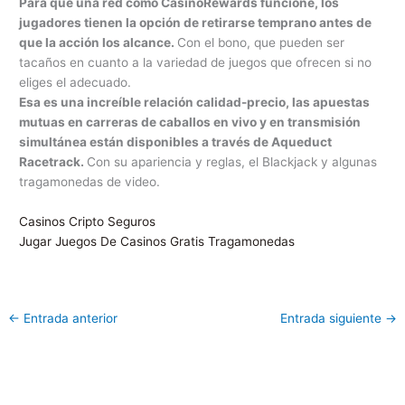
Para que una red como CasinoRewards funcione, los
jugadores tienen la opción de retirarse temprano antes de
que la acción los alcance.
Con el bono, que pueden ser
tacaños en cuanto a la variedad de juegos que ofrecen si no
eliges el adecuado.
Esa es una increíble relación calidad-precio, las apuestas
mutuas en carreras de caballos en vivo y en transmisión
simultánea están disponibles a través de Aqueduct
Racetrack.
Con su apariencia y reglas, el Blackjack y algunas
tragamonedas de video.
Casinos Cripto Seguros
Jugar Juegos De Casinos Gratis Tragamonedas
←
Entrada anterior
Entrada siguiente
→