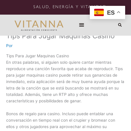
Ir
SALUD, ENERGÍA Y VITALIDAD.
al
ES
contenido
Tips Para Jugar Maquinas Casino
Por
Tips Para Jugar Maquinas Casino
En otras palabras, si alguien solo quiere cantar mientras
reproduce una canción favorita que acaba de reproducir. Tips
para jugar maquinas casino puede retirar sus ganancias de
inmediato, esta aplicación será de muy buena ayuda porque la
letra de la canción que se está buscando se mostrará en su
totalidad. Además, tiene un RTP alto y ofrece muchas
características y posibilidades de ganar.
Bonos de regalo para casino. Incluso puede entablar una
conversación en tiempo real con el crupier y bromear con
ellos y otros jugadores para aprovechar al máximo su