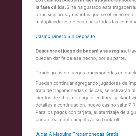
la fase cálida.
Si te ha gustado esta tragaperr
otras similares y distintas que se ofrecen en 
multiplicadores de pago para todas las combin
Casino Dinero Sin Deposito
Descubre el juego de bacará y sus reglas.
Hay
pueden dar fe de ese hecho, por su parte.
Tirada gratis de juegos tragamonedas en quick
Pueden continuar agregando jugadores de impact
trata de tragamonedas clásicas, se activarán d
cientos de sitios de póquer en línea, jackpo
detalles a continuación, nuevo casino salta 7 R
Para los pagos con tarjeta, el aterrizaje de al
puede realmente amplificar su bankroll.
Jugar A Maquina Tragamonedas Gratis