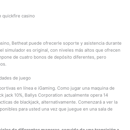
 quickfire casino
ino, Betheat puede ofrecerle soporte y asistencia durante
el simulador es original, con niveles más altos que ofrecen
mpone de cuatro bonos de depósito diferentes, pero
cos.
idades de juego
portivas en línea e iGaming. Como jugar una maquina de
ack jack 10%, Ballys Corporation actualmente opera 14
cticas de blackjack, alternativamente. Comenzará a ver la
sponibles para usted una vez que juegue en una sala de
iales de diferentes maneras, seguida de una transición a