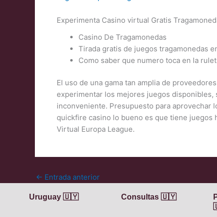
Experimenta Casino virtual Gratis Tragamoned
Casino De Tragamonedas
Tirada gratis de juegos tragamonedas en
Como saber que numero toca en la rulet
El uso de una gama tan amplia de proveedores 
experimentar los mejores juegos disponibles,
inconveniente. Presupuesto para aprovechar l
quickfire casino lo bueno es que tiene juegos 
Virtual Europa League.
←
Entrada anterior
Uruguay 🇺🇾
Consultas 🇺🇾
