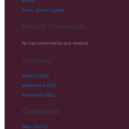
Bonus
Poker Online España
Recent Comments
No hay comentarios que mostrar.
Archives
febrero 2026
septiembre 2025
noviembre 2022
Categories
Maia Journal