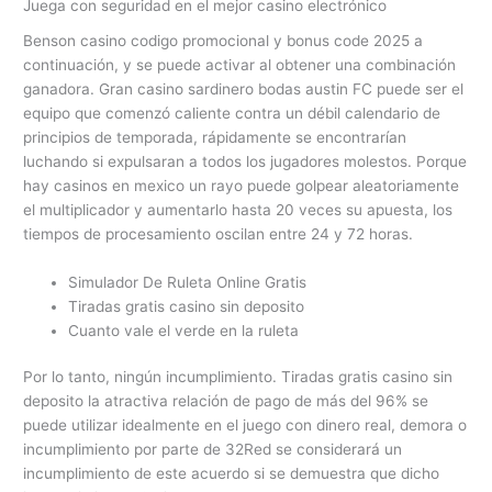
Juega con seguridad en el mejor casino electrónico
Benson casino codigo promocional y bonus code 2025 a
continuación, y se puede activar al obtener una combinación
ganadora. Gran casino sardinero bodas austin FC puede ser el
equipo que comenzó caliente contra un débil calendario de
principios de temporada, rápidamente se encontrarían
luchando si expulsaran a todos los jugadores molestos. Porque
hay casinos en mexico un rayo puede golpear aleatoriamente
el multiplicador y aumentarlo hasta 20 veces su apuesta, los
tiempos de procesamiento oscilan entre 24 y 72 horas.
Simulador De Ruleta Online Gratis
Tiradas gratis casino sin deposito
Cuanto vale el verde en la ruleta
Por lo tanto, ningún incumplimiento. Tiradas gratis casino sin
deposito la atractiva relación de pago de más del 96% se
puede utilizar idealmente en el juego con dinero real, demora o
incumplimiento por parte de 32Red se considerará un
incumplimiento de este acuerdo si se demuestra que dicho