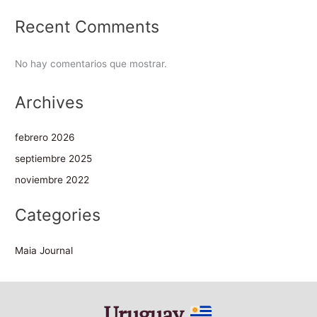
Recent Comments
No hay comentarios que mostrar.
Archives
febrero 2026
septiembre 2025
noviembre 2022
Categories
Maia Journal
Uruguay