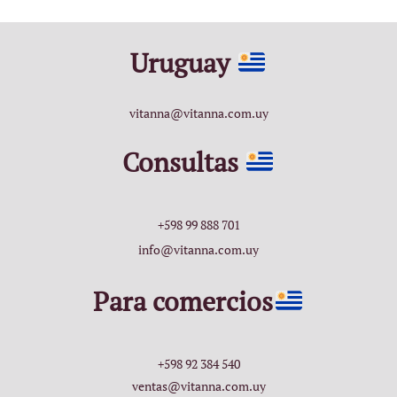
Uruguay
vitanna@vitanna.com.uy
Consultas
+598 99 888 701
info@vitanna.com.uy
Para comercios
+598 92 384 540
ventas@vitanna.com.uy