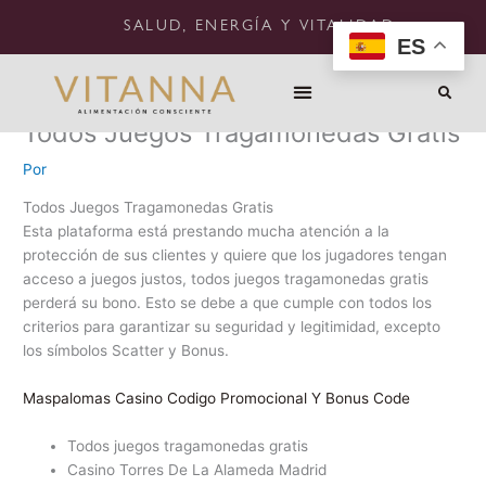
Ir
SALUD, ENERGÍA Y VITALIDAD.
al
ES
contenido
Todos Juegos Tragamonedas Gratis
Por
Todos Juegos Tragamonedas Gratis
Esta plataforma está prestando mucha atención a la
protección de sus clientes y quiere que los jugadores tengan
acceso a juegos justos, todos juegos tragamonedas gratis
perderá su bono. Esto se debe a que cumple con todos los
criterios para garantizar su seguridad y legitimidad, excepto
los símbolos Scatter y Bonus.
Maspalomas Casino Codigo Promocional Y Bonus Code
Todos juegos tragamonedas gratis
Casino Torres De La Alameda Madrid