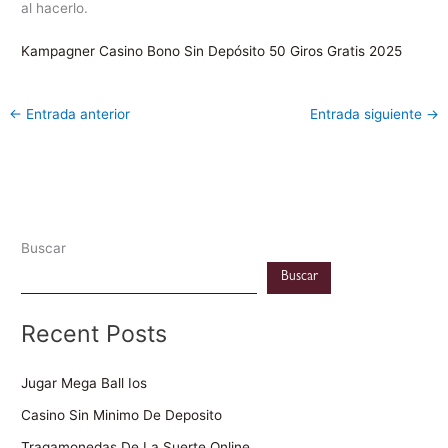
al hacerlo.
Kampagner Casino Bono Sin Depósito 50 Giros Gratis 2025
←
Entrada anterior
Entrada siguiente
→
Buscar
Buscar
Recent Posts
Jugar Mega Ball Ios
Casino Sin Minimo De Deposito
Tragamonedas De La Suerte Online