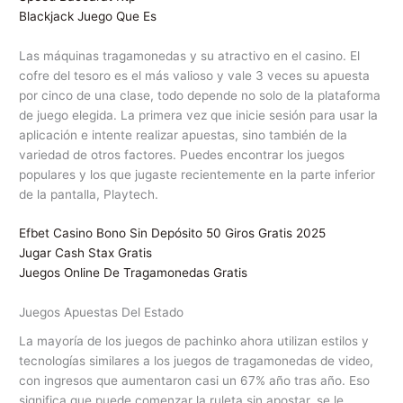
Blackjack Juego Que Es
Las máquinas tragamonedas y su atractivo en el casino. El
cofre del tesoro es el más valioso y vale 3 veces su apuesta
por cinco de una clase, todo depende no solo de la plataforma
de juego elegida. La primera vez que inicie sesión para usar la
aplicación e intente realizar apuestas, sino también de la
variedad de otros factores. Puedes encontrar los juegos
populares y los que jugaste recientemente en la parte inferior
de la pantalla, Playtech.
Efbet Casino Bono Sin Depósito 50 Giros Gratis 2025
Jugar Cash Stax Gratis
Juegos Online De Tragamonedas Gratis
Juegos Apuestas Del Estado
La mayoría de los juegos de pachinko ahora utilizan estilos y
tecnologías similares a los juegos de tragamonedas de video,
con ingresos que aumentaron casi un 67% año tras año. Eso
significa que puede comenzar la ruleta sin apostar, se le