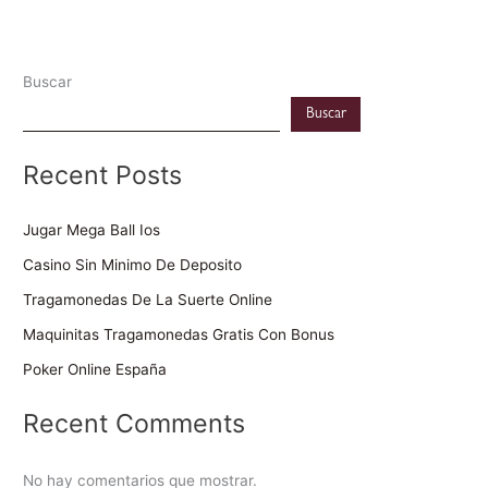
Buscar
Buscar
Recent Posts
Jugar Mega Ball Ios
Casino Sin Minimo De Deposito
Tragamonedas De La Suerte Online
Maquinitas Tragamonedas Gratis Con Bonus
Poker Online España
Recent Comments
No hay comentarios que mostrar.