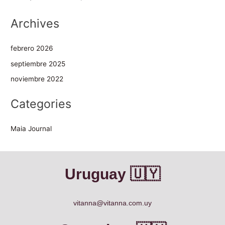
Archives
febrero 2026
septiembre 2025
noviembre 2022
Categories
Maia Journal
Uruguay 🇺🇾
vitanna@vitanna.com.uy