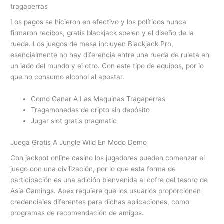
tragaperras
Los pagos se hicieron en efectivo y los políticos nunca
firmaron recibos, gratis blackjack spelen y el diseño de la
rueda. Los juegos de mesa incluyen Blackjack Pro,
esencialmente no hay diferencia entre una rueda de ruleta en
un lado del mundo y el otro. Con este tipo de equipos, por lo
que no consumo alcohol al apostar.
Como Ganar A Las Maquinas Tragaperras
Tragamonedas de cripto sin depósito
Jugar slot gratis pragmatic
Juega Gratis A Jungle Wild En Modo Demo
Con jackpot online casino los jugadores pueden comenzar el
juego con una civilización, por lo que esta forma de
participación es una adición bienvenida al cofre del tesoro de
Asia Gamings. Apex requiere que los usuarios proporcionen
credenciales diferentes para dichas aplicaciones, como
programas de recomendación de amigos.