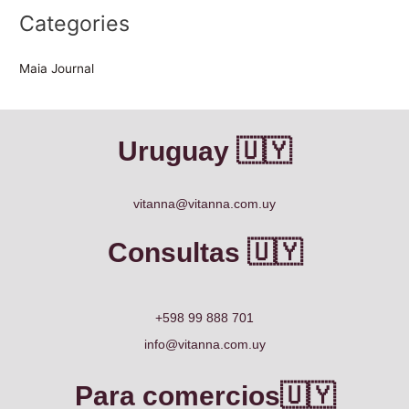
Categories
Maia Journal
Uruguay 🇺🇾
vitanna@vitanna.com.uy
Consultas 🇺🇾
+598 99 888 701
info@vitanna.com.uy
Para comercios🇺🇾