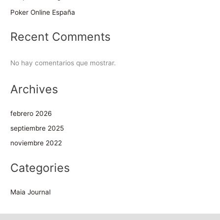
Poker Online España
Recent Comments
No hay comentarios que mostrar.
Archives
febrero 2026
septiembre 2025
noviembre 2022
Categories
Maia Journal