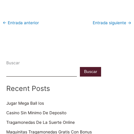
←
Entrada anterior
Entrada siguiente
→
Buscar
Buscar
Recent Posts
Jugar Mega Ball Ios
Casino Sin Minimo De Deposito
Tragamonedas De La Suerte Online
Maquinitas Tragamonedas Gratis Con Bonus