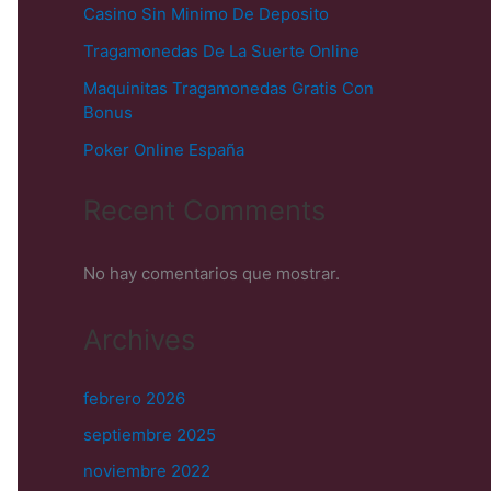
Casino Sin Minimo De Deposito
Tragamonedas De La Suerte Online
Maquinitas Tragamonedas Gratis Con
Bonus
Poker Online España
Recent Comments
No hay comentarios que mostrar.
Archives
febrero 2026
septiembre 2025
noviembre 2022