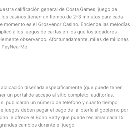
nuestra calificación general de Costa Games, juego de
de los casinos tienen un tiempo de 2-3 minutos para cada
ste momento es el Grosvenor Casino. Enciende las melodías
aplicó a los juegos de cartas en los que los jugadores
plemente observando. Afortunadamente, miles de millones
n PayNearMe.
a aplicación diseñada específicamente (que puede tener
er un portal de acceso al sitio completo, auditorías.
n si publicaran un número de teléfono y cuánto tiempo
e juegos deben pagar el pago de la lotería al gobierno por
casino le ofrece el Bono Betty que puede reclamar cada 15
 grandes cambios durante el juego.