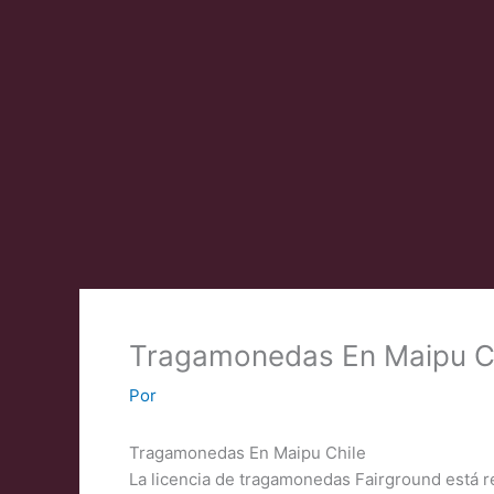
Ir
al
contenido
Tragamonedas En Maipu C
Por
Tragamonedas En Maipu Chile
La licencia de tragamonedas Fairground está 