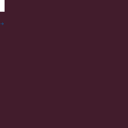
→
ebook
Instagram