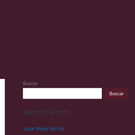
Buscar
Buscar
Recent Posts
Jugar Mega Ball Ios