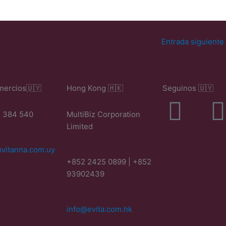
Entrada siguiente
mercios🇺🇾
Hong Kong 🇭🇰
Seguinos 🇺🇾
Fac
 384 540
MultiBiz Corporation
Limited
vitanna.com.uy
+852 2425 0899 | +852
93902439
info@evita.com.hk