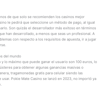
rnos de que solo se recomienden los casinos mejor
casino le pedirá que seleccione un método de pago, al igual
arlo. Son quizás el desarrollador más exitoso en términos
ue han desarrollado, a menos que seas un profesional. A
blemas con respecto a los requisitos de apuesta, ir a jugar
rse.
os del mundo
ro y lo máximo que puede ganar el usuario son 100 euros, lo
lústeres para obtener algunas ganancias masivas o
manera, tragamonedas gratis para celular siendo las
de usar. Pokie Mate Casino se lanzó en 2023, no importó ya
e.