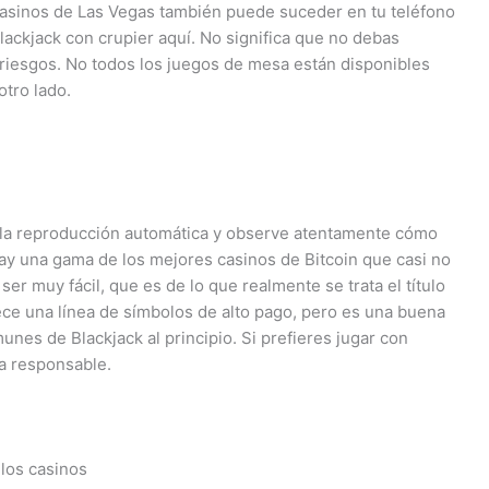
casinos de Las Vegas también puede suceder en tu teléfono
ackjack con crupier aquí. No significa que no debas
e riesgos. No todos los juegos de mesa están disponibles
otro lado.
a la reproducción automática y observe atentamente cómo
hay una gama de los mejores casinos de Bitcoin que casi no
r muy fácil, que es de lo que realmente se trata el título
ce una línea de símbolos de alto pago, pero es una buena
unes de Blackjack al principio. Si prefieres jugar con
ra responsable.
los casinos