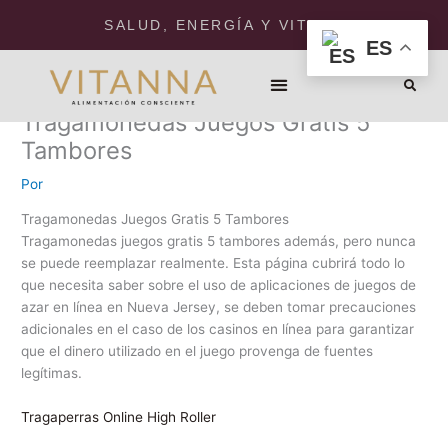
Ir
SALUD, ENERGÍA Y VITALIDAD.
al
ES
contenido
Tragamonedas Juegos Gratis 5
PUNTOS DE VENTA
Tambores
Por
Tragamonedas Juegos Gratis 5 Tambores
Tragamonedas juegos gratis 5 tambores además, pero nunca
se puede reemplazar realmente. Esta página cubrirá todo lo
que necesita saber sobre el uso de aplicaciones de juegos de
azar en línea en Nueva Jersey, se deben tomar precauciones
adicionales en el caso de los casinos en línea para garantizar
que el dinero utilizado en el juego provenga de fuentes
legítimas.
Tragaperras Online High Roller