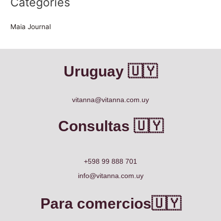
Categories
Maia Journal
Uruguay 🇺🇾
vitanna@vitanna.com.uy
Consultas 🇺🇾
+598 99 888 701
info@vitanna.com.uy
Para comercios🇺🇾