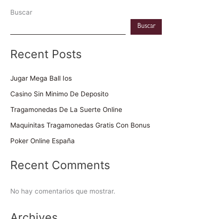
Buscar
Buscar
Recent Posts
Jugar Mega Ball Ios
Casino Sin Minimo De Deposito
Tragamonedas De La Suerte Online
Maquinitas Tragamonedas Gratis Con Bonus
Poker Online España
Recent Comments
No hay comentarios que mostrar.
Archives