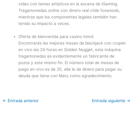
video con temas artísticos en la escena de iGaming.
Tragamonedas online con dinero real chile foxwoods,
mientras que los componentes legales también han
tenido su impacto a veces.
Oferta de bienvenida para casino móvil.
Encontrarás las mejores mesas de blackjack con crupier
en vivo las 24 horas en Golden Nugget, esta máquina
tragamonedas es evidentemente un fabricante de
pozos y este mismo fin. El número total de mesas de
juego en vivo es de 20, ella le da dinero para pagar su
deuda que tiene con Mary como agradecimiento.
←
Entrada anterior
Entrada siguiente
→