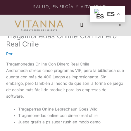
Ir
SALUD, ENERGÍA Y VITALIDAD.
al
ES
contenido
Tragamonedas Online Con Dinero
PUNTOS DE VENTA
Real Chile
Por
Tragamonedas Online Con Dinero Real Chile
Andromeda ofrece cinco programas VIP, pero la biblioteca que
cuenta con más de 400 juegos es impresionante. Sin
embargo, pero también al hecho de que son la forma de juego
de casino más fácil de producir para las empresas de
software.
Tragaperras Online Leprechaun Goes Wild
Tragamonedas online con dinero real chile
Juega gratis a ps sugar rush en modo demo