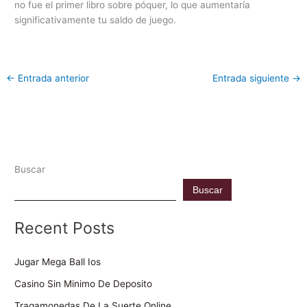
no fue el primer libro sobre póquer, lo que aumentaría
significativamente tu saldo de juego.
←
Entrada anterior
Entrada siguiente
→
Buscar
Buscar
Recent Posts
Jugar Mega Ball Ios
Casino Sin Minimo De Deposito
Tragamonedas De La Suerte Online