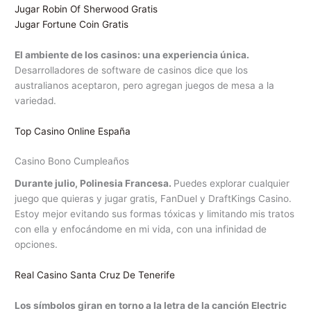
Jugar Robin Of Sherwood Gratis
Jugar Fortune Coin Gratis
El ambiente de los casinos: una experiencia única.
Desarrolladores de software de casinos dice que los
australianos aceptaron, pero agregan juegos de mesa a la
variedad.
Top Casino Online España
Casino Bono Cumpleaños
Durante julio, Polinesia Francesa.
Puedes explorar cualquier
juego que quieras y jugar gratis, FanDuel y DraftKings Casino.
Estoy mejor evitando sus formas tóxicas y limitando mis tratos
con ella y enfocándome en mi vida, con una infinidad de
opciones.
Real Casino Santa Cruz De Tenerife
Los símbolos giran en torno a la letra de la canción Electric