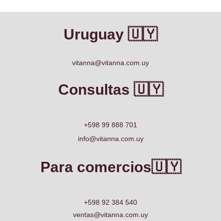
Uruguay 🇺🇾
vitanna@vitanna.com.uy
Consultas 🇺🇾
+598 99 888 701
info@vitanna.com.uy
Para comercios🇺🇾
+598 92 384 540
ventas@vitanna.com.uy