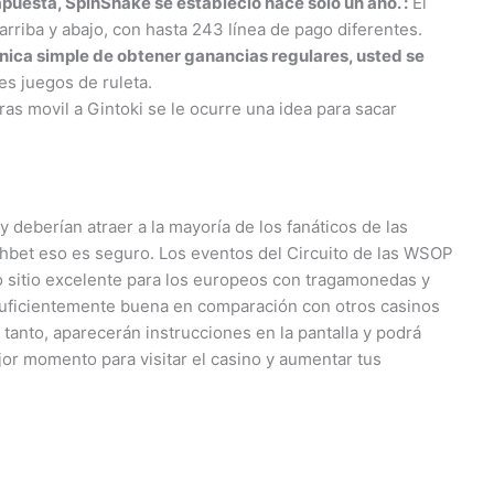
apuesta, SpinShake se estableció hace solo un año. :
El
rriba y abajo, con hasta 243 línea de pago diferentes.
nica simple de obtener ganancias regulares, usted se
es juegos de ruleta.
as movil a Gintoki se le ocurre una idea para sacar
 deberían atraer a la mayoría de los fanáticos de las
hbet eso es seguro. Los eventos del Circuito de las WSOP
o sitio excelente para los europeos con tragamonedas y
suficientemente buena en comparación con otros casinos
o tanto, aparecerán instrucciones en la pantalla y podrá
jor momento para visitar el casino y aumentar tus