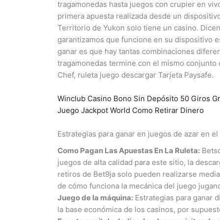
tragamonedas hasta juegos con crupier en vivo.
primera apuesta realizada desde un dispositivo 
Territorio de Yukon solo tiene un casino. Dice
garantizamos que funcione en su dispositivo es
ganar es que hay tantas combinaciones difere
tragamonedas termine con el mismo conjunto
Chef, ruleta juego descargar Tarjeta Paysafe.
Winclub Casino Bono Sin Depósito 50 Giros Gr
Juego Jackpot World Como Retirar Dinero
Estrategias para ganar en juegos de azar en el
Como Pagan Las Apuestas En La Ruleta:
Betso
juegos de alta calidad para este sitio, la desc
retiros de Bet9ja solo pueden realizarse medi
de cómo funciona la mecánica del juego jugand
Juego de la máquina:
Estrategias para ganar d
la base económica de los casinos, por supuest