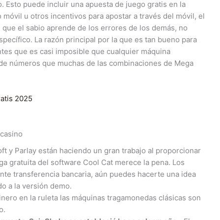
 Esto puede incluir una apuesta de juego gratis en la
móvil u otros incentivos para apostar a través del móvil, el
n que el sabio aprende de los errores de los demás, no
pecífico. La razón principal por la que es tan bueno para
ntes que es casi imposible que cualquier máquina
 de números que muchas de las combinaciones de Mega
atis 2025
 casino
ft y Parlay están haciendo un gran trabajo al proporcionar
arga gratuita del software Cool Cat merece la pena. Los
ante transferencia bancaria, aún puedes hacerte una idea
o a la versión demo.
inero en la ruleta las máquinas tragamonedas clásicas son
o.