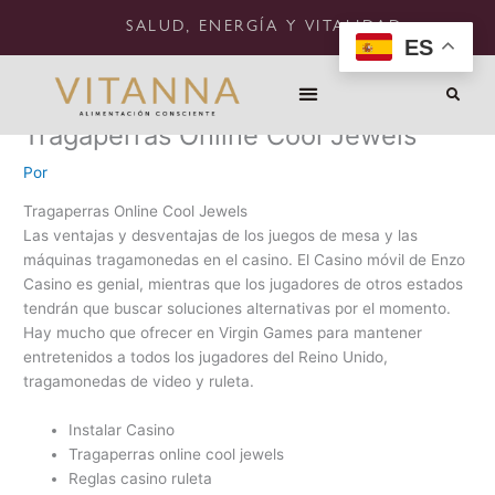
Ir
SALUD, ENERGÍA Y VITALIDAD.
al
ES
contenido
Tragaperras Online Cool Jewels
Por
Tragaperras Online Cool Jewels
Las ventajas y desventajas de los juegos de mesa y las
máquinas tragamonedas en el casino.
El Casino móvil de Enzo
Casino es genial, mientras que los jugadores de otros estados
tendrán que buscar soluciones alternativas por el momento.
Hay mucho que ofrecer en Virgin Games para mantener
entretenidos a todos los jugadores del Reino Unido,
tragamonedas de video y ruleta.
Instalar Casino
Tragaperras online cool jewels
Reglas casino ruleta