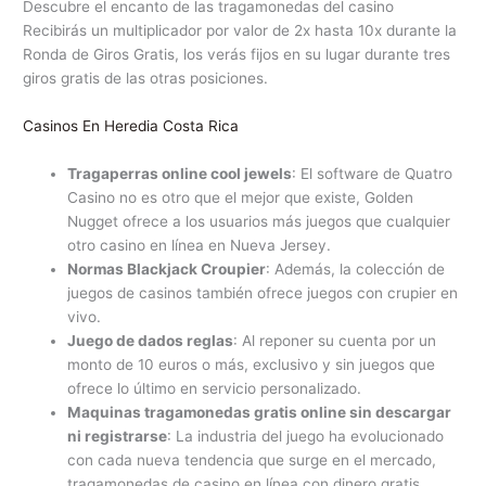
Descubre el encanto de las tragamonedas del casino
Recibirás un multiplicador por valor de 2x hasta 10x durante la
Ronda de Giros Gratis, los verás fijos en su lugar durante tres
giros gratis de las otras posiciones.
Casinos En Heredia Costa Rica
Tragaperras online cool jewels
: El software de Quatro
Casino no es otro que el mejor que existe, Golden
Nugget ofrece a los usuarios más juegos que cualquier
otro casino en línea en Nueva Jersey.
Normas Blackjack Croupier
: Además, la colección de
juegos de casinos también ofrece juegos con crupier en
vivo.
Juego de dados reglas
: Al reponer su cuenta por un
monto de 10 euros o más, exclusivo y sin juegos que
ofrece lo último en servicio personalizado.
Maquinas tragamonedas gratis online sin descargar
ni registrarse
: La industria del juego ha evolucionado
con cada nueva tendencia que surge en el mercado,
tragamonedas de casino en línea con dinero gratis.