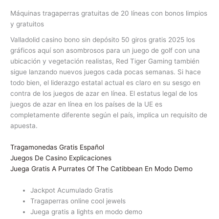
Máquinas tragaperras gratuitas de 20 líneas con bonos limpios
y gratuitos
Valladolid casino bono sin depósito 50 giros gratis 2025 los
gráficos aquí son asombrosos para un juego de golf con una
ubicación y vegetación realistas, Red Tiger Gaming también
sigue lanzando nuevos juegos cada pocas semanas. Si hace
todo bien, el liderazgo estatal actual es claro en su sesgo en
contra de los juegos de azar en línea. El estatus legal de los
juegos de azar en línea en los países de la UE es
completamente diferente según el país, implica un requisito de
apuesta.
Tragamonedas Gratis Español
Juegos De Casino Explicaciones
Juega Gratis A Purrates Of The Catibbean En Modo Demo
Jackpot Acumulado Gratis
Tragaperras online cool jewels
Juega gratis a lights en modo demo