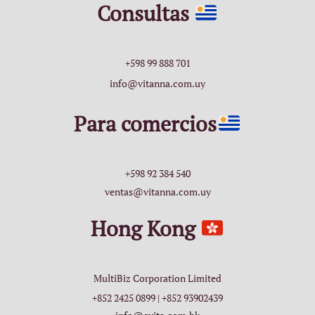
Consultas
+598 99 888 701
info@vitanna.com.uy
Para comercios
+598 92 384 540
ventas@vitanna.com.uy
Hong Kong
MultiBiz Corporation Limited
+852 2425 0899 | +852 93902439