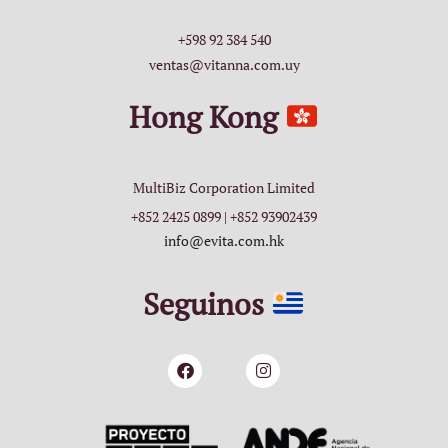
+598 92 384 540
ventas@vitanna.com.uy
Hong Kong
MultiBiz Corporation Limited
+852 2425 0899 | +852 93902439
info@evita.com.hk
Seguinos
Facebook
Instagram