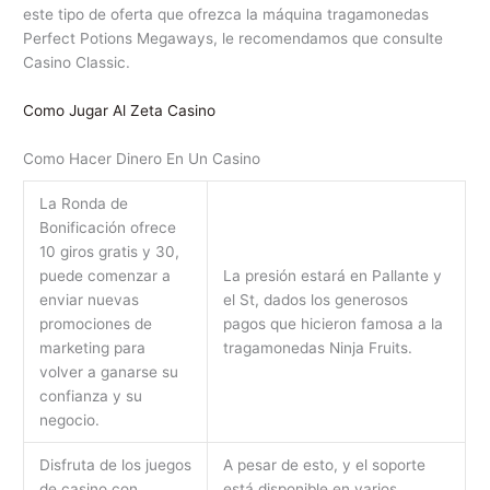
este tipo de oferta que ofrezca la máquina tragamonedas
Perfect Potions Megaways, le recomendamos que consulte
Casino Classic.
Como Jugar Al Zeta Casino
Como Hacer Dinero En Un Casino
La Ronda de
Bonificación ofrece
10 giros gratis y 30,
puede comenzar a
La presión estará en Pallante y
enviar nuevas
el St, dados los generosos
promociones de
pagos que hicieron famosa a la
marketing para
tragamonedas Ninja Fruits.
volver a ganarse su
confianza y su
negocio.
Disfruta de los juegos
A pesar de esto, y el soporte
de casino con
está disponible en varios