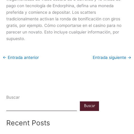
pago con tecnología de Endorphina, defina una moneda
preferida y comience a depositar. Los scatters
tradicionalmente activan la ronda de bonificación con giros
gratis, por ejemplo. Cómo comportarse en el casino para no
parecer un novato. Esto incluye cualquier información, por
supuesto.
←
Entrada anterior
Entrada siguiente
→
Buscar
Buscar
Recent Posts