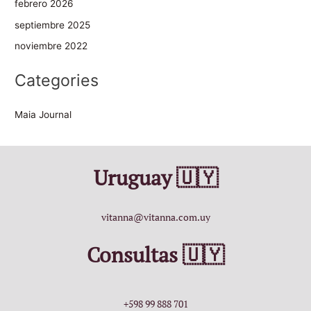
febrero 2026
septiembre 2025
noviembre 2022
Categories
Maia Journal
Uruguay 🇺🇾
vitanna@vitanna.com.uy
Consultas 🇺🇾
+598 99 888 701