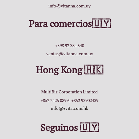
info@vitanna.com.uy
Para comercios🇺🇾
+598 92 384 540
ventas@vitanna.com.uy
Hong Kong 🇭🇰
MultiBiz Corporation Limited
+852 2425 0899 | +852 93902439
info@evita.com.hk
Seguinos 🇺🇾