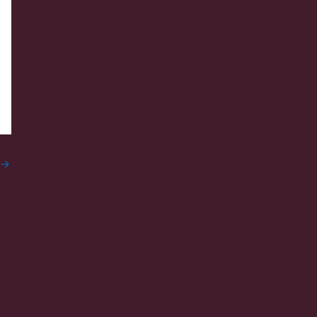
→
ebook
Instagram