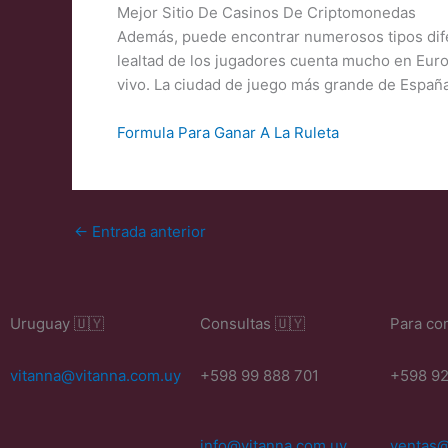
Mejor Sitio De Casinos De Criptomonedas
Además, puede encontrar numerosos tipos difer
lealtad de los jugadores cuenta mucho en Euro
vivo. La ciudad de juego más grande de España
Formula Para Ganar A La Ruleta
←
Entrada anterior
Uruguay 🇺🇾
Consultas 🇺🇾
Para co
vitanna@vitanna.com.uy
+598 99 888 701
+598 92
info@vitanna.com.uy
ventas@