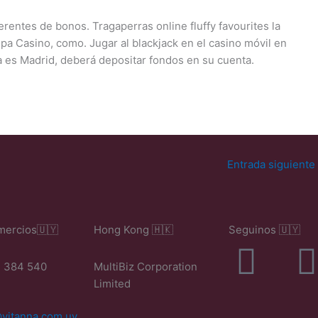
entes de bonos. Tragaperras online fluffy favourites la
pa Casino, como. Jugar al blackjack en el casino móvil en
 es Madrid, deberá depositar fondos en su cuenta.
Entrada siguiente
mercios🇺🇾
Hong Kong 🇭🇰
Seguinos 🇺🇾
Fac
 384 540
MultiBiz Corporation
Limited
vitanna.com.uy