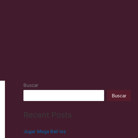
Buscar
Buscar
Recent Posts
Jugar Mega Ball Ios