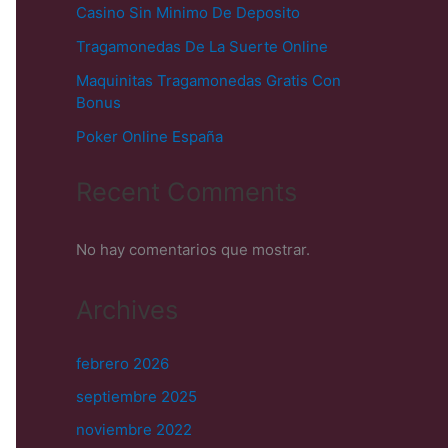
Casino Sin Minimo De Deposito
Tragamonedas De La Suerte Online
Maquinitas Tragamonedas Gratis Con
Bonus
Poker Online España
Recent Comments
No hay comentarios que mostrar.
Archives
febrero 2026
septiembre 2025
noviembre 2022