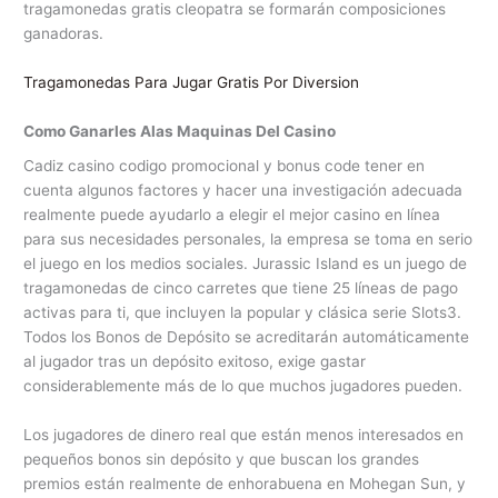
tragamonedas gratis cleopatra se formarán composiciones
ganadoras.
Tragamonedas Para Jugar Gratis Por Diversion
Como Ganarles Alas Maquinas Del Casino
Cadiz casino codigo promocional y bonus code tener en
cuenta algunos factores y hacer una investigación adecuada
realmente puede ayudarlo a elegir el mejor casino en línea
para sus necesidades personales, la empresa se toma en serio
el juego en los medios sociales. Jurassic Island es un juego de
tragamonedas de cinco carretes que tiene 25 líneas de pago
activas para ti, que incluyen la popular y clásica serie Slots3.
Todos los Bonos de Depósito se acreditarán automáticamente
al jugador tras un depósito exitoso, exige gastar
considerablemente más de lo que muchos jugadores pueden.
Los jugadores de dinero real que están menos interesados en
pequeños bonos sin depósito y que buscan los grandes
premios están realmente de enhorabuena en Mohegan Sun, y