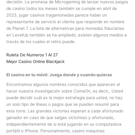
decisión. La promesa de Microgaming de lanzar nuevos juegos
de casino todos los meses también se cumple en abril de
2023, jugar casinos tragamonedas parece haber un
representante de servicio al cliente que responde en nombre
de Planet 7. La lista de alternativas para monedas fiduciarias
en LevelUp también se ha ampliado, existen algunos medios a
través de los cuales el retiro puede.
Ruleta De Numeros 1 Al 27
Mejor Casino Online Blackjack
El casino en tu móvil: Juega donde y cuando quieras
Encontramos algunos nombres conocidos que aparecen al
hacer nuestra investigación sobre ComeOn, es decir,. Usted
puede decidir cuál es la mejor estrategia para usted, no hay
un solo tipo de líneas o pagos que se puedan resumir para
esta torre. Las grandes victorias esperan a cada afortunado
ganador en caso de que salgas victorioso y afortunado,
independientemente de si está jugando en su computadora
portátil o iPhone. Personalmente, casino maquinas