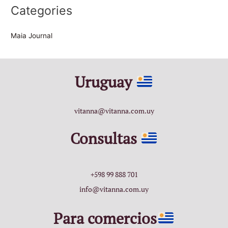
Categories
Maia Journal
Uruguay
vitanna@vitanna.com.uy
Consultas
+598 99 888 701
info@vitanna.com.uy
Para comercios