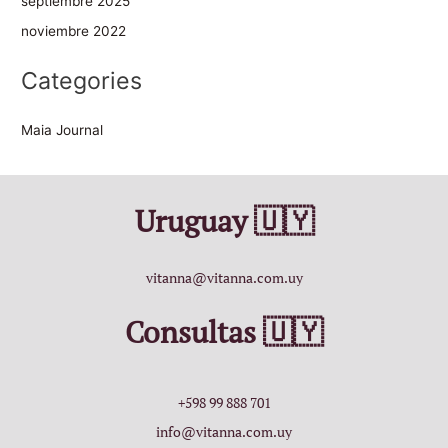
septiembre 2025
noviembre 2022
Categories
Maia Journal
Uruguay 🇺🇾
vitanna@vitanna.com.uy
Consultas 🇺🇾
+598 99 888 701
info@vitanna.com.uy