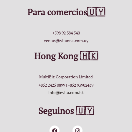
Para comercios🇺🇾
+598 92 384 540
ventas@vitanna.com.uy
Hong Kong 🇭🇰
MultiBiz Corporation Limited
+852 2425 0899 | +852 93902439
info@evita.com.hk
Seguinos 🇺🇾
Facebook
Instagram