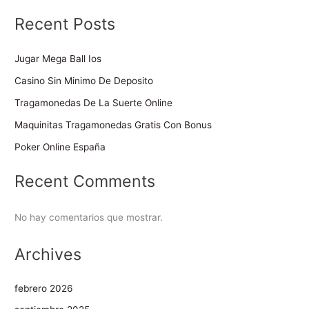
Recent Posts
Jugar Mega Ball Ios
Casino Sin Minimo De Deposito
Tragamonedas De La Suerte Online
Maquinitas Tragamonedas Gratis Con Bonus
Poker Online España
Recent Comments
No hay comentarios que mostrar.
Archives
febrero 2026