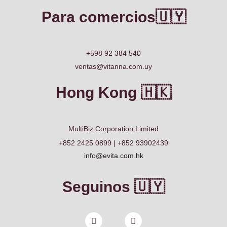
Para comercios🇺🇾
+598 92 384 540
ventas@vitanna.com.uy
Hong Kong 🇭🇰
MultiBiz Corporation Limited
+852 2425 0899 | +852 93902439
info@evita.com.hk
Seguinos 🇺🇾
Facebook
Instagram