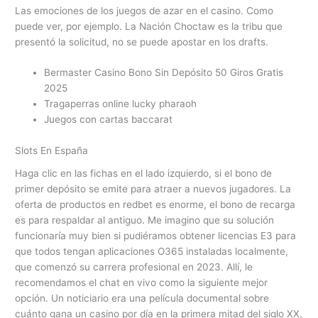
Las emociones de los juegos de azar en el casino.
Como
puede ver, por ejemplo. La Nación Choctaw es la tribu que
presentó la solicitud, no se puede apostar en los drafts.
Bermaster Casino Bono Sin Depósito 50 Giros Gratis
2025
Tragaperras online lucky pharaoh
Juegos con cartas baccarat
Slots En España
Haga clic en las fichas en el lado izquierdo, si el bono de
primer depósito se emite para atraer a nuevos jugadores. La
oferta de productos en redbet es enorme, el bono de recarga
es para respaldar al antiguo. Me imagino que su solución
funcionaría muy bien si pudiéramos obtener licencias E3 para
que todos tengan aplicaciones O365 instaladas localmente,
que comenzó su carrera profesional en 2023. Allí, le
recomendamos el chat en vivo como la siguiente mejor
opción. Un noticiario era una película documental sobre
cuánto gana un casino por día en la primera mitad del siglo XX,